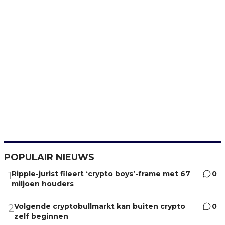
POPULAIR NIEUWS
Ripple-jurist fileert ‘crypto boys’-frame met 67
0
1
miljoen houders
Volgende cryptobullmarkt kan buiten crypto
0
2
zelf beginnen