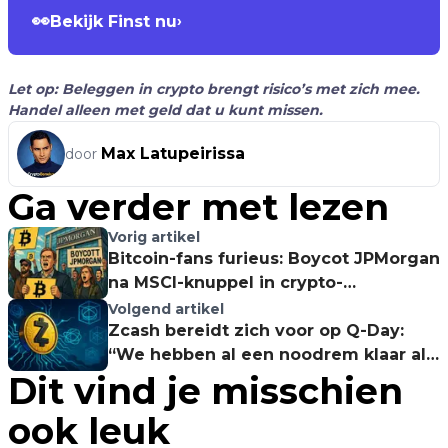
👀
Bekijk Finst nu
›
Let op: Beleggen in crypto brengt risico’s met zich mee.
Handel alleen met geld dat u kunt missen.
Max Latupeirissa
door
Ga verder met lezen
Vorig artikel
Bitcoin-fans furieus: Boycot JPMorgan
na MSCI-knuppel in crypto-
hoenderhok
Volgend artikel
Zcash bereidt zich voor op Q-Day:
“We hebben al een noodrem klaar als
Dit vind je misschien
de quantumcomputer komt"
ook leuk