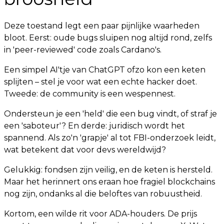
Deze toestand legt een paar pijnlijke waarheden
bloot. Eerst: oude bugs sluipen nog altijd rond, zelfs
in 'peer-reviewed' code zoals Cardano's.
Een simpel AI'tje van ChatGPT ofzo kon een keten
splijten – stel je voor wat een echte hacker doet.
Tweede: de community is een wespennest.
Ondersteun je een 'held' die een bug vindt, of straf je
een 'saboteur'? En derde: juridisch wordt het
spannend. Als zo'n 'grapje' al tot FBI-onderzoek leidt,
wat betekent dat voor devs wereldwijd?
Gelukkig: fondsen zijn veilig, en de keten is hersteld.
Maar het herinnert ons eraan hoe fragiel blockchains
nog zijn, ondanks al die beloftes van robuustheid.
Kortom, een wilde rit voor ADA-houders. De prijs