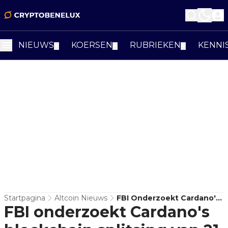
NIEUWS
KOERSEN
RUBRIEKEN
KENNI
▼
▼
▼
Startpagina
Altcoin Nieuws
FBI Onderzoekt Cardano's
FBI onderzoekt Cardano's
Blockchain Splitsing Van 21
November