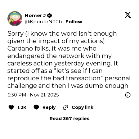
Homer J
@
KpunToN00b
·
Follow
Sorry (I know the word isn't enough 
given the impact of my actions) 
Cardano folks, it was me who 
endangered the network with my 
careless action yesterday evening. It 
started off as a "let's see if I can 
reproduce the bad transaction" personal 
challenge and then I was dumb enough
6:30 PM · Nov 21, 2025
1.2K
Reply
Copy link
Read 367 replies