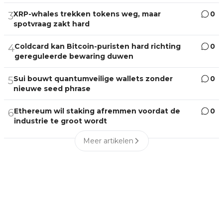
XRP-whales trekken tokens weg, maar
0
3
spotvraag zakt hard
Coldcard kan Bitcoin-puristen hard richting
0
4
gereguleerde bewaring duwen
Sui bouwt quantumveilige wallets zonder
0
5
nieuwe seed phrase
Ethereum wil staking afremmen voordat de
0
6
industrie te groot wordt
Meer artikelen