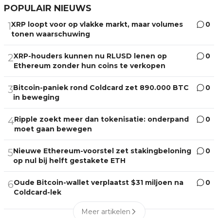
POPULAIR NIEUWS
XRP loopt voor op vlakke markt, maar volumes
0
1
tonen waarschuwing
XRP-houders kunnen nu RLUSD lenen op
0
2
Ethereum zonder hun coins te verkopen
Bitcoin-paniek rond Coldcard zet 890.000 BTC
0
3
in beweging
Ripple zoekt meer dan tokenisatie: onderpand
0
4
moet gaan bewegen
Nieuwe Ethereum-voorstel zet stakingbeloning
0
5
op nul bij helft gestakete ETH
Oude Bitcoin-wallet verplaatst $31 miljoen na
0
6
Coldcard-lek
Meer artikelen