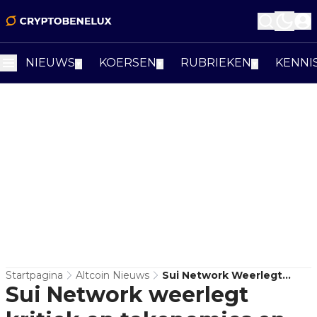
NIEUWS
KOERSEN
RUBRIEKEN
KENNI
▼
▼
▼
Startpagina
Altcoin Nieuws
Sui Network Weerlegt
Sui Network weerlegt
Kritiek Op Tokenomics En
Distributie