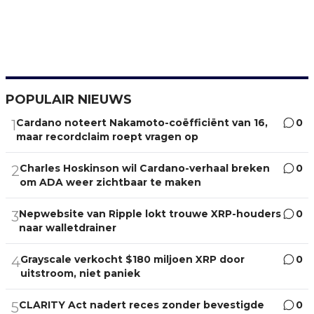
POPULAIR NIEUWS
Cardano noteert Nakamoto-coëfficiënt van 16,
0
1
maar recordclaim roept vragen op
Charles Hoskinson wil Cardano-verhaal breken
0
2
om ADA weer zichtbaar te maken
Nepwebsite van Ripple lokt trouwe XRP-houders
0
3
naar walletdrainer
Grayscale verkocht $180 miljoen XRP door
0
4
uitstroom, niet paniek
CLARITY Act nadert reces zonder bevestigde
0
5