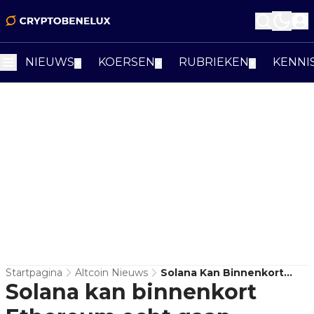
NIEUWS
KOERSEN
RUBRIEKEN
KENNI
▼
▼
▼
Startpagina
Altcoin Nieuws
Solana Kan Binnenkort
Solana kan binnenkort
Ethereum Echt Gaan
Uitdagen, Volgens Pantera