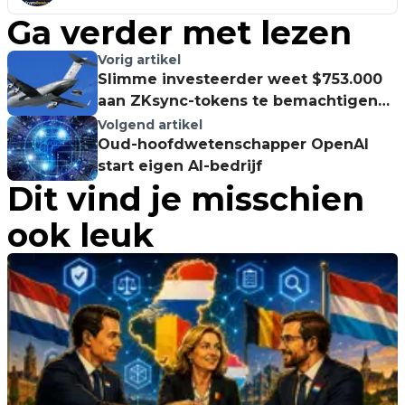
Ga verder met lezen
Vorig artikel
Slimme investeerder weet $753.000
aan ZKsync-tokens te bemachtigen
via airdrop
Volgend artikel
Oud-hoofdwetenschapper OpenAI
start eigen AI-bedrijf
Dit vind je misschien
ook leuk