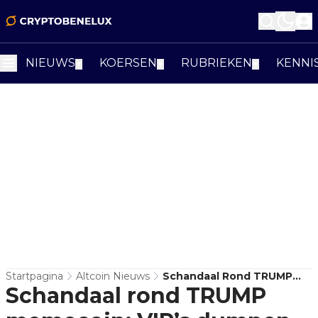
NIEUWS
KOERSEN
RUBRIEKEN
KENNI
▼
▼
▼
Startpagina
Altcoin Nieuws
Schandaal Rond TRUMP
Schandaal rond TRUMP
Memecoin: VIP’s Dumpen
Tokens Na Exclusief