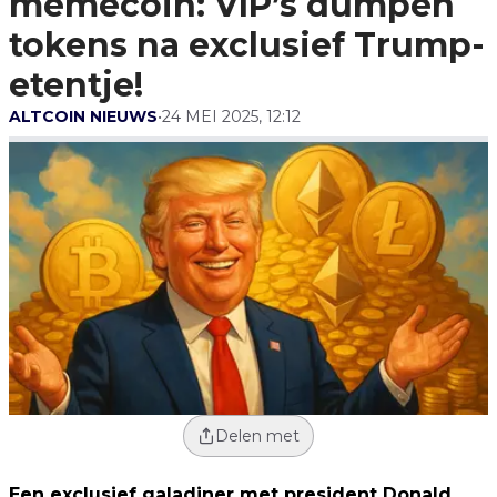
memecoin: VIP’s dumpen
Trump-Etentje!
tokens na exclusief Trump-
etentje!
ALTCOIN NIEUWS
•
24 MEI 2025, 12:12
Delen met
Een exclusief galadiner met president Donald