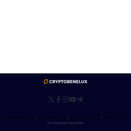
Privacybeleid
•
Correctiebeleid
•
Redactiebeleid
•
Disclaimer
Powered by Newsifier