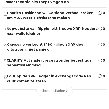
maar recordclaim roept vragen op
Charles Hoskinson wil Cardano-verhaal breken
0
2
om ADA weer zichtbaar te maken
Nepwebsite van Ripple lokt trouwe XRP-houders
0
3
naar walletdrainer
Grayscale verkocht $180 miljoen XRP door
0
4
uitstroom, niet paniek
CLARITY Act nadert reces zonder bevestigde
0
5
Senaatsstemming
Fout op de XRP Ledger in exchangecode kan
0
6
duur komen te staan
Meer artikelen