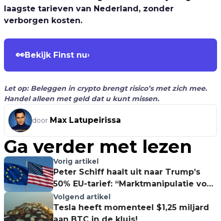
laagste tarieven van Nederland, zonder
verborgen kosten.
👀
Bekijk Finst nu
›
Let op: Beleggen in crypto brengt risico’s met zich mee.
Handel alleen met geld dat u kunt missen.
Max Latupeirissa
door
Ga verder met lezen
Vorig artikel
Peter Schiff haalt uit naar Trump’s
50% EU-tarief: “Marktmanipulatie voor
insiders!”
Volgend artikel
Tesla heeft momenteel $1,25 miljard
aan BTC in de kluis!