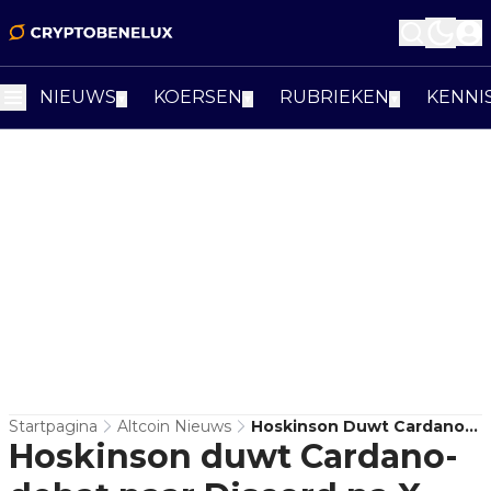
NIEUWS
KOERSEN
RUBRIEKEN
KENNI
▼
▼
▼
Startpagina
Altcoin Nieuws
Hoskinson Duwt Cardano-
Hoskinson duwt Cardano-
Debat Naar Discord Na X-
Ruis