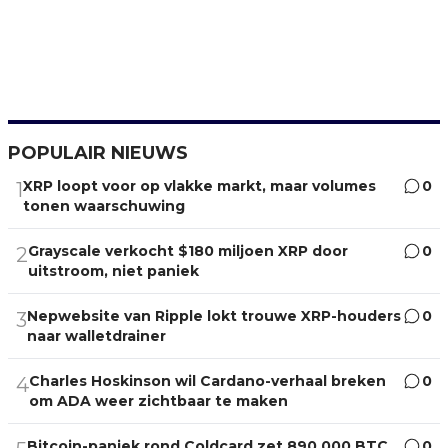
POPULAIR NIEUWS
XRP loopt voor op vlakke markt, maar volumes
0
1
tonen waarschuwing
Grayscale verkocht $180 miljoen XRP door
0
2
uitstroom, niet paniek
Nepwebsite van Ripple lokt trouwe XRP-houders
0
3
naar walletdrainer
Charles Hoskinson wil Cardano-verhaal breken
0
4
om ADA weer zichtbaar te maken
Bitcoin-paniek rond Coldcard zet 890.000 BTC
0