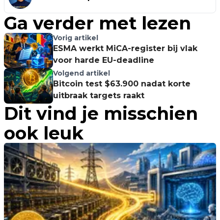
Ga verder met lezen
Vorig artikel
ESMA werkt MiCA-register bij vlak
voor harde EU-deadline
Volgend artikel
Bitcoin test $63.900 nadat korte
uitbraak targets raakt
Dit vind je misschien
ook leuk