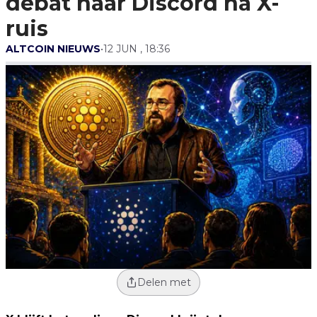
debat naar Discord na X-
ruis
ALTCOIN NIEUWS
•
12 JUN , 18:36
Delen met