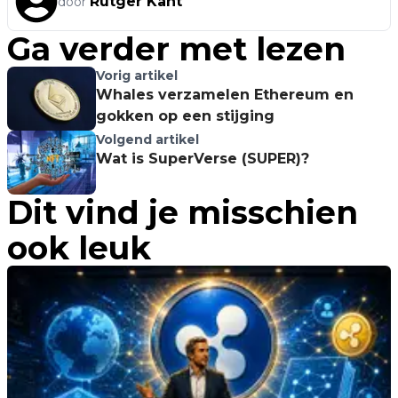
Rutger Kant
door
Ga verder met lezen
Vorig artikel
Whales verzamelen Ethereum en
gokken op een stijging
Volgend artikel
Wat is SuperVerse (SUPER)?
Dit vind je misschien
ook leuk