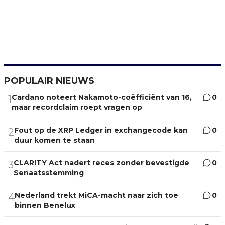
POPULAIR NIEUWS
Cardano noteert Nakamoto-coëfficiënt van 16,
0
1
maar recordclaim roept vragen op
Fout op de XRP Ledger in exchangecode kan
0
2
duur komen te staan
CLARITY Act nadert reces zonder bevestigde
0
3
Senaatsstemming
Nederland trekt MiCA-macht naar zich toe
0
4
binnen Benelux