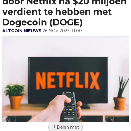
door Netflix na $20 miljoen
Dogecoin (DOGE)
verdient te hebben met
Dogecoin (DOGE)
ALTCOIN NIEUWS
•
26 NOV 2023, 11:00
Delen met