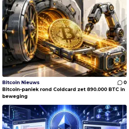
Bitcoin Nieuws
0
Bitcoin-paniek rond Coldcard zet 890.000 BTC in
beweging