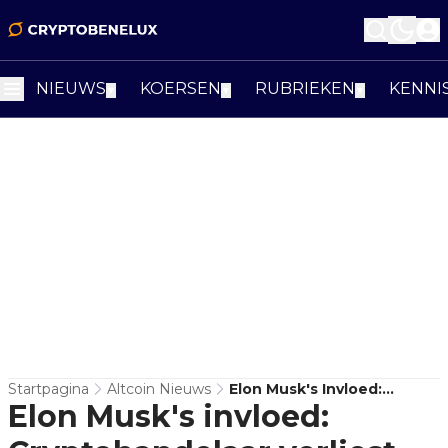
NIEUWS
KOERSEN
RUBRIEKEN
KENNI
▼
▼
▼
Startpagina
Altcoin Nieuws
Elon Musk's Invloed:
Elon Musk's invloed:
Cryptohandelaar Verliest
Miljoenen Door Prijscrash