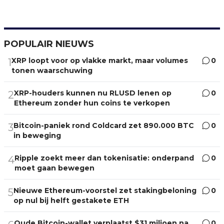
POPULAIR NIEUWS
XRP loopt voor op vlakke markt, maar volumes
0
1
tonen waarschuwing
XRP-houders kunnen nu RLUSD lenen op
0
2
Ethereum zonder hun coins te verkopen
Bitcoin-paniek rond Coldcard zet 890.000 BTC
0
3
in beweging
Ripple zoekt meer dan tokenisatie: onderpand
0
4
moet gaan bewegen
Nieuwe Ethereum-voorstel zet stakingbeloning
0
5
op nul bij helft gestakete ETH
Oude Bitcoin-wallet verplaatst $31 miljoen na
0