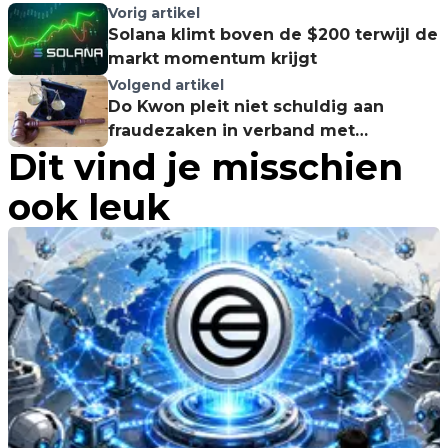
Vorig artikel
Solana klimt boven de $200 terwijl de
markt momentum krijgt
Volgend artikel
Do Kwon pleit niet schuldig aan
fraudezaken in verband met
Dit vind je misschien
TerraUSD ineenstorting
ook leuk