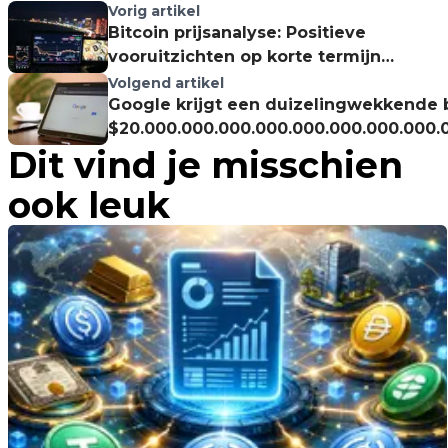
Vorig artikel
Bitcoin prijsanalyse: Positieve
vooruitzichten op korte termijn
volgens CryptoQuant
Volgend artikel
Google krijgt een duizelingwekkende 
$20.000.000.000.000.000.000.000.000.
Dit vind je misschien
na het blokkeren van Russische tv op
ook leuk