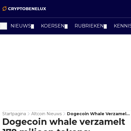
NIEUWS
KOERSEN
RUBRIEKEN
KENNI
▼
▼
▼
Startpagina
Altcoin Nieuws
Dogecoin Whale Verzamelt
Dogecoin whale verzamelt
178 Miljoen Tokens:
Prijsstijging Aanstaande?