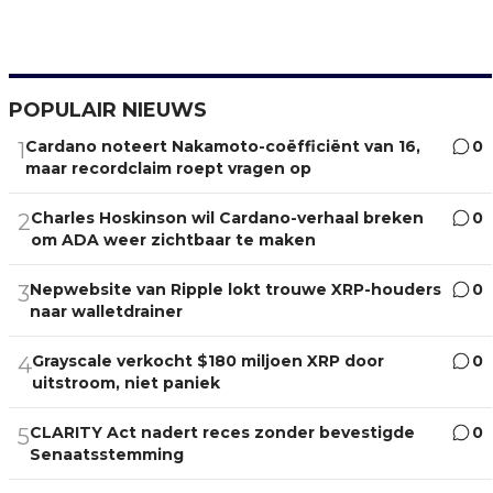
POPULAIR NIEUWS
Cardano noteert Nakamoto-coëfficiënt van 16,
0
1
maar recordclaim roept vragen op
Charles Hoskinson wil Cardano-verhaal breken
0
2
om ADA weer zichtbaar te maken
Nepwebsite van Ripple lokt trouwe XRP-houders
0
3
naar walletdrainer
Grayscale verkocht $180 miljoen XRP door
0
4
uitstroom, niet paniek
CLARITY Act nadert reces zonder bevestigde
0
5
Senaatsstemming