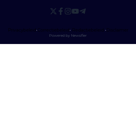
Privacybeleid
•
Correctiebeleid
•
Redactiebeleid
•
Disclaimer
Powered by Newsifier