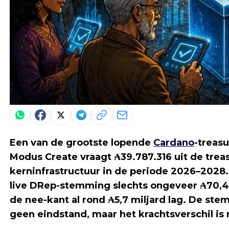
Een van de grootste lopende
Cardano
-treasu
Modus Create vraagt ₳39.787.316 uit de tre
kerninfrastructuur in de periode 2026–2028
live DRep-stemming slechts ongeveer ₳70,4 
de nee-kant al rond ₳5,7 miljard lag. De stem
geen eindstand, maar het krachtsverschil is n