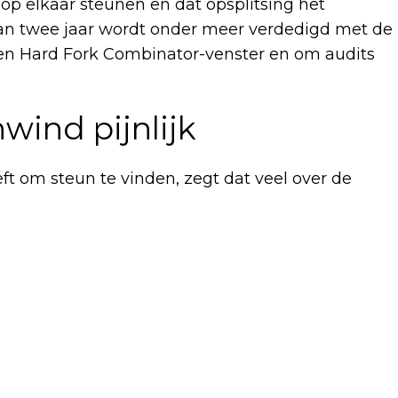
 op elkaar steunen en dat opsplitsing het
d van twee jaar wordt onder meer verdedigd met de
een Hard Fork Combinator-venster en om audits
wind pijnlijk
eft om steun te vinden, zegt dat veel over de