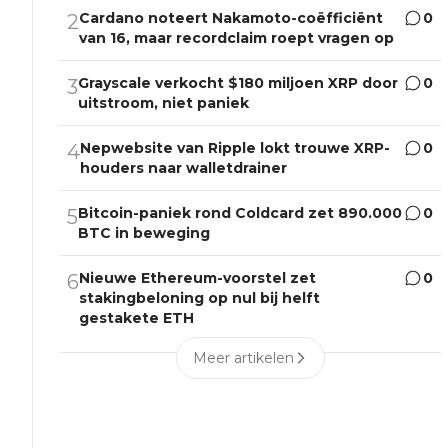
Cardano noteert Nakamoto-coëfficiënt
0
2
van 16, maar recordclaim roept vragen op
Grayscale verkocht $180 miljoen XRP door
0
3
uitstroom, niet paniek
Nepwebsite van Ripple lokt trouwe XRP-
0
4
houders naar walletdrainer
Bitcoin-paniek rond Coldcard zet 890.000
0
5
BTC in beweging
Nieuwe Ethereum-voorstel zet
0
6
stakingbeloning op nul bij helft
gestakete ETH
Meer artikelen