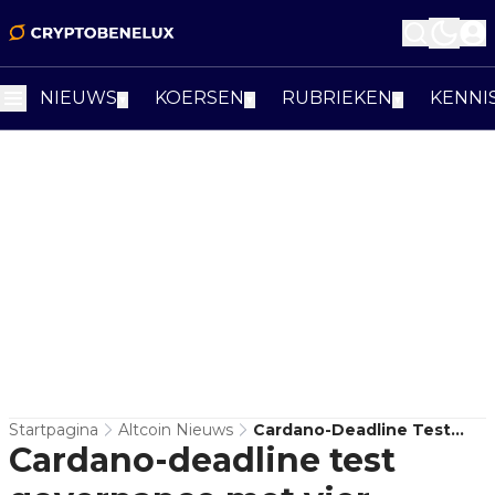
NIEUWS
KOERSEN
RUBRIEKEN
KENNI
▼
▼
▼
Startpagina
Altcoin Nieuws
Cardano-Deadline Test
Cardano-deadline test
Governance Met Vier
Commissiezetels