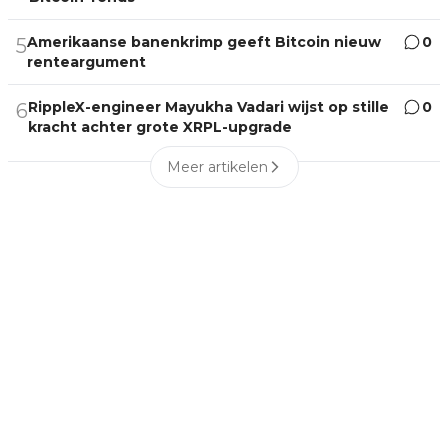
Amerikaanse banenkrimp geeft Bitcoin nieuw
0
5
renteargument
RippleX-engineer Mayukha Vadari wijst op stille
0
6
kracht achter grote XRPL-upgrade
Meer artikelen