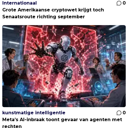
Internationaal
0
Grote Amerikaanse cryptowet krijgt toch
Senaatsroute richting september
kunstmatige intelligentie
0
Meta’s AI-inbraak toont gevaar van agenten met
rechten