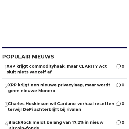
POPULAIR NIEUWS
XRP krijgt commodityhaak, maar CLARITY Act
0
1
sluit niets vanzelf af
XRP krijgt een nieuwe privacylaag, maar wordt
0
2
geen nieuwe Monero
Charles Hoskinson wil Cardano-verhaal resetten
0
3
terwijl DeFi achterblijft bij rivalen
BlackRock meldt belang van 17,2% in nieuw
0
4
Bitcoin-fonds