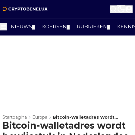
NIEUWS
KOERSEN
RUBRIEKEN
KENNI
▼
▼
▼
Startpagina
Europa
Bitcoin-Walletadres Wordt
Bitcoin-walletadres wordt
Bewijsstuk In Nederlandse
Fraudezaak