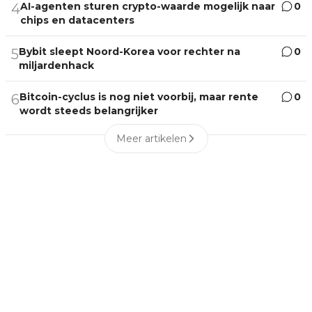
AI-agenten sturen crypto-waarde mogelijk naar
0
4
chips en datacenters
Bybit sleept Noord-Korea voor rechter na
0
5
miljardenhack
Bitcoin-cyclus is nog niet voorbij, maar rente
0
6
wordt steeds belangrijker
Meer artikelen