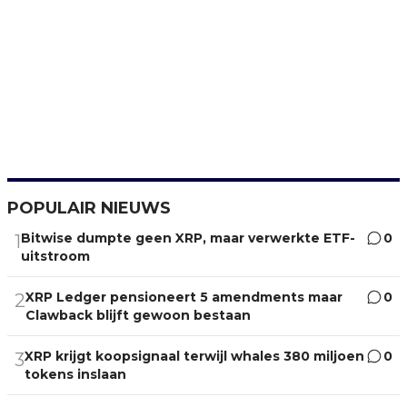
POPULAIR NIEUWS
Bitwise dumpte geen XRP, maar verwerkte ETF-
0
1
uitstroom
XRP Ledger pensioneert 5 amendments maar
0
2
Clawback blijft gewoon bestaan
XRP krijgt koopsignaal terwijl whales 380 miljoen
0
3
tokens inslaan