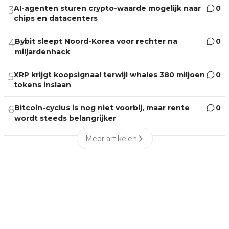
AI-agenten sturen crypto-waarde mogelijk naar
0
3
chips en datacenters
Bybit sleept Noord-Korea voor rechter na
0
4
miljardenhack
XRP krijgt koopsignaal terwijl whales 380 miljoen
0
5
tokens inslaan
Bitcoin-cyclus is nog niet voorbij, maar rente
0
6
wordt steeds belangrijker
Meer artikelen