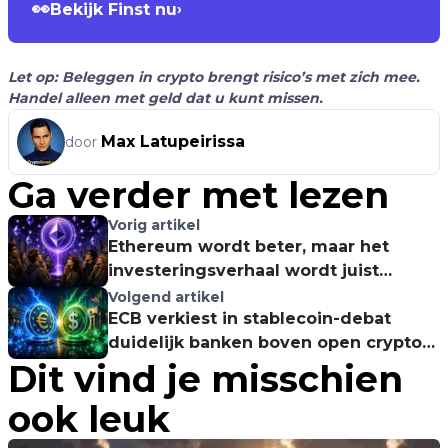
👀
Bekijk Finst nu
›
Let op: Beleggen in crypto brengt risico’s met zich mee.
Handel alleen met geld dat u kunt missen.
Max Latupeirissa
door
Ga verder met lezen
Vorig artikel
Ethereum wordt beter, maar het
investeringsverhaal wordt juist
moeilijker
Volgend artikel
ECB verkiest in stablecoin-debat
duidelijk banken boven open crypto-
Dit vind je misschien
rails
ook leuk