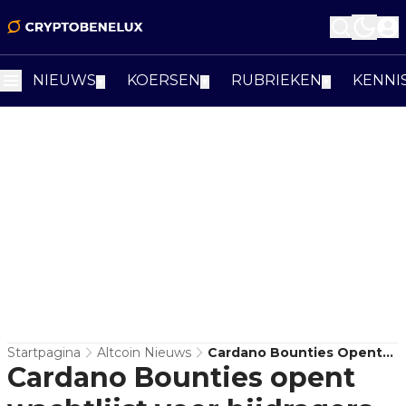
NIEUWS
KOERSEN
RUBRIEKEN
KENNI
▼
▼
▼
Startpagina
Altcoin Nieuws
Cardano Bounties Opent
Cardano Bounties opent
Wachtlijst Voor Bijdragers
Aan Ecosysteemprojecten