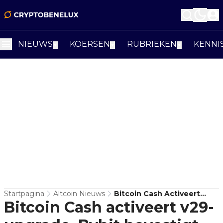
NIEUWS
KOERSEN
RUBRIEKEN
KENNI
▼
▼
▼
Startpagina
Altcoin Nieuws
Bitcoin Cash Activeert
Bitcoin Cash activeert v29-
V29-Upgrade, Bybit
Bevestigt Steun