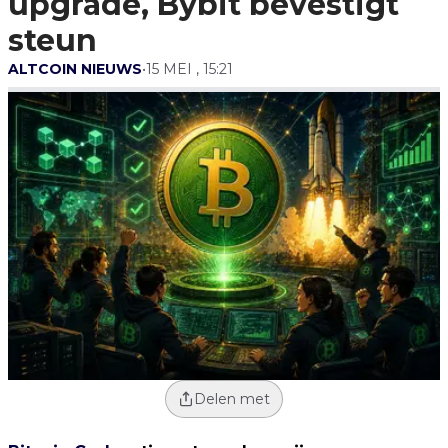
upgrade, Bybit bevestigt
steun
ALTCOIN NIEUWS
•
15 MEI , 15:21
Delen met