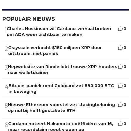
POPULAIR NIEUWS
Charles Hoskinson wil Cardano-verhaal breken
0
1
om ADA weer zichtbaar te maken
Grayscale verkocht $180 miljoen XRP door
0
2
uitstroom, niet paniek
Nepwebsite van Ripple lokt trouwe XRP-houders
0
3
naar walletdrainer
Bitcoin-paniek rond Coldcard zet 890.000 BTC
0
4
in beweging
Nieuwe Ethereum-voorstel zet stakingbeloning
0
5
op nul bij helft gestakete ETH
Cardano noteert Nakamoto-coëfficiënt van 16,
0
6
maar recordclaim roept vragen op