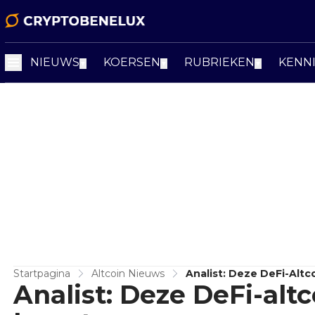
NIEUWS
KOERSEN
RUBRIEKEN
KENN
▼
▼
▼
Startpagina
Altcoin Nieuws
Analist: Deze DeFi-Alt
Analist: Deze DeFi-alt