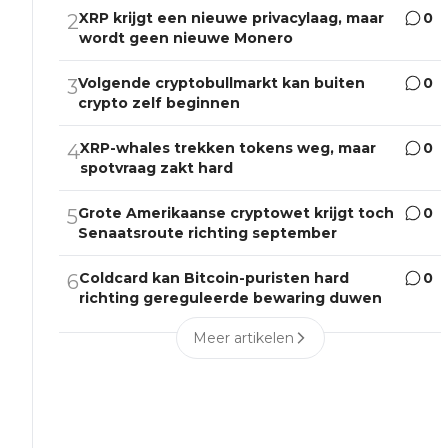
XRP krijgt een nieuwe privacylaag, maar
0
2
wordt geen nieuwe Monero
Volgende cryptobullmarkt kan buiten
0
3
crypto zelf beginnen
XRP-whales trekken tokens weg, maar
0
4
spotvraag zakt hard
Grote Amerikaanse cryptowet krijgt toch
0
5
Senaatsroute richting september
Coldcard kan Bitcoin-puristen hard
0
6
richting gereguleerde bewaring duwen
Meer artikelen