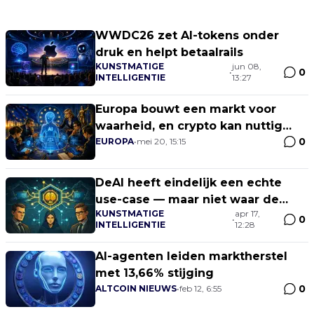
WWDC26 zet AI-tokens onder
druk en helpt betaalrails
KUNSTMATIGE
jun 08,
0
•
INTELLIGENTIE
13:27
Europa bouwt een markt voor
waarheid, en crypto kan nuttig
0
worden
EUROPA
•
mei 20, 15:15
DeAI heeft eindelijk een echte
use-case — maar niet waar de
KUNSTMATIGE
apr 17,
markt kijkt
0
•
INTELLIGENTIE
12:28
AI-agenten leiden marktherstel
met 13,66% stijging
0
ALTCOIN NIEUWS
•
feb 12, 6:55