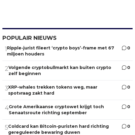
POPULAIR NIEUWS
Ripple-jurist fileert ‘crypto boys’-frame met 67
0
1
miljoen houders
Volgende cryptobullmarkt kan buiten crypto
0
2
zelf beginnen
XRP-whales trekken tokens weg, maar
0
3
spotvraag zakt hard
Grote Amerikaanse cryptowet krijgt toch
0
4
Senaatsroute richting september
Coldcard kan Bitcoin-puristen hard richting
0
5
gereguleerde bewaring duwen