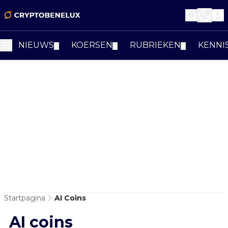
NIEUWS
KOERSEN
RUBRIEKEN
KENNI
▼
▼
▼
Startpagina
AI Coins
AI coins