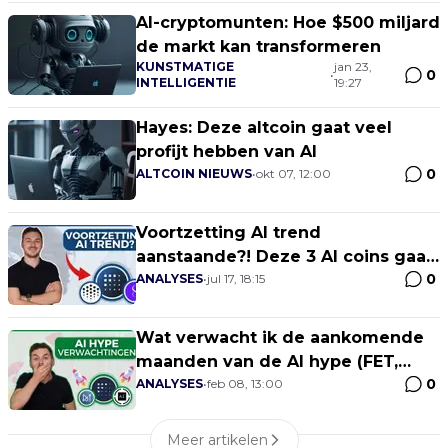
AI-cryptomunten: Hoe $500 miljard
de markt kan transformeren
KUNSTMATIGE
jan 23,
0
•
INTELLIGENTIE
19:27
Hayes: Deze altcoin gaat veel
profijt hebben van AI
0
ALTCOIN NIEUWS
•
okt 07, 12:00
Voortzetting AI trend
aanstaande?! Deze 3 AI coins gaan
0
hard pumpen! Naar nieuwe all
ANALYSES
•
jul 17, 18:15
time highs?!
Wat verwacht ik de aankomende
maanden van de AI hype (FET,
0
AGIX, ORAI, MAN)? Mijn actieplan!
ANALYSES
•
feb 08, 13:00
Meer artikelen