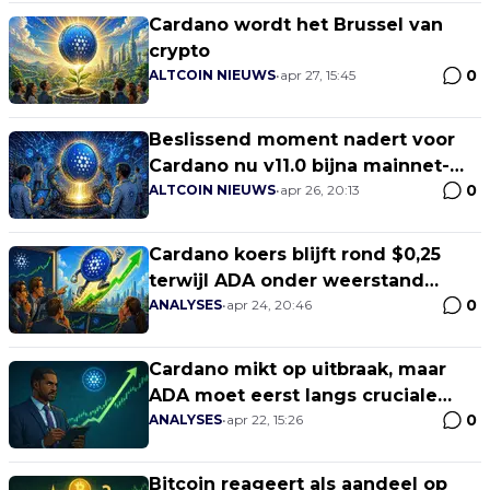
Cardano wordt het Brussel van
crypto
0
ALTCOIN NIEUWS
•
apr 27, 15:45
Beslissend moment nadert voor
Cardano nu v11.0 bijna mainnet-
0
ready is
ALTCOIN NIEUWS
•
apr 26, 20:13
Cardano koers blijft rond $0,25
terwijl ADA onder weerstand
0
handelt
ANALYSES
•
apr 24, 20:46
Cardano mikt op uitbraak, maar
ADA moet eerst langs cruciale
0
weerstand
ANALYSES
•
apr 22, 15:26
Bitcoin reageert als aandeel op