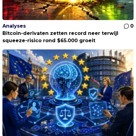
Analyses
0
Bitcoin-derivaten zetten record neer terwijl
squeeze-risico rond $65.000 groeit