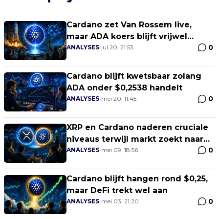
Cardano zet Van Rossem live,
maar ADA koers blijft vrijwel
0
stilstaan
ANALYSES
•
jul 20, 21:53
Cardano blijft kwetsbaar zolang
ADA onder $0,2538 handelt
0
ANALYSES
•
mei 20, 11:45
XRP en Cardano naderen cruciale
niveaus terwijl markt zoekt naar
0
richting
ANALYSES
•
mei 09, 18:56
Cardano blijft hangen rond $0,25,
maar DeFi trekt wel aan
0
ANALYSES
•
mei 03, 21:20