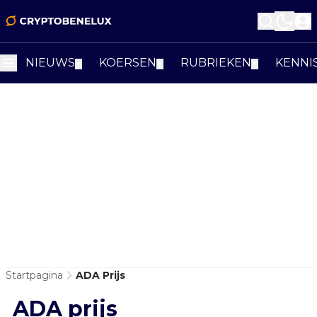
NIEUWS
KOERSEN
RUBRIEKEN
KENNI
▼
▼
▼
Startpagina
ADA Prijs
ADA prijs