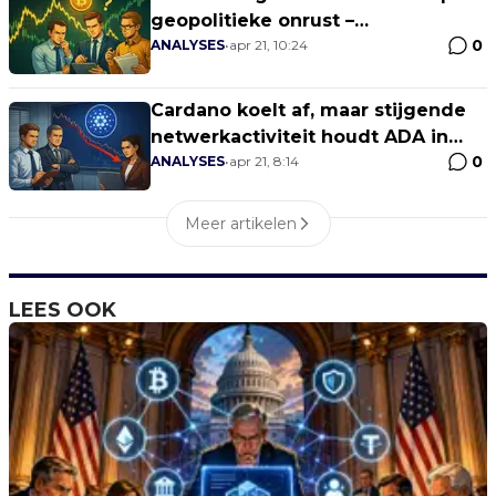
geopolitieke onrust –
0
fundamentele verschuiving
ANALYSES
•
apr 21, 10:24
zichtbaar
Cardano koelt af, maar stijgende
netwerkactiviteit houdt ADA in
0
beeld
ANALYSES
•
apr 21, 8:14
Meer artikelen
LEES OOK