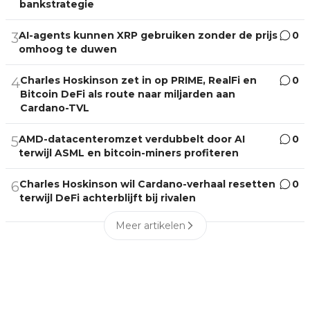
bankstrategie
AI-agents kunnen XRP gebruiken zonder de prijs
0
3
omhoog te duwen
Charles Hoskinson zet in op PRIME, RealFi en
0
4
Bitcoin DeFi als route naar miljarden aan
Cardano-TVL
AMD-datacenteromzet verdubbelt door AI
0
5
terwijl ASML en bitcoin-miners profiteren
Charles Hoskinson wil Cardano-verhaal resetten
0
6
terwijl DeFi achterblijft bij rivalen
Meer artikelen