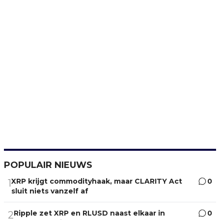
POPULAIR NIEUWS
XRP krijgt commodityhaak, maar CLARITY Act
0
1
sluit niets vanzelf af
Ripple zet XRP en RLUSD naast elkaar in
0
2