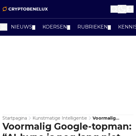
NIEUWS
KOERSEN
RUBRIEKEN
KENNI
▼
▼
▼
Startpagina
Kunstmatige Intelligentie
Voormalig
Voormalig Google-topman:
Google-Topman:
“AI-Hype Is Nog