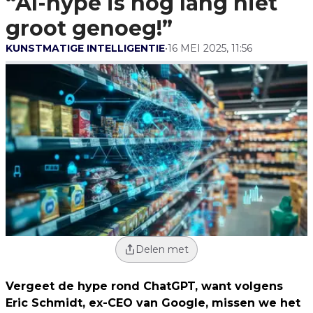
“AI-hype is nog lang niet
Lang Niet Groot
Genoeg!”
groot genoeg!”
KUNSTMATIGE INTELLIGENTIE
•
16 MEI 2025, 11:56
Delen met
Vergeet de hype rond ChatGPT, want volgens
Eric Schmidt, ex-CEO van Google, missen we het