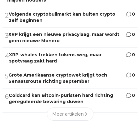
miljoen houders
Volgende cryptobullmarkt kan buiten crypto
0
2
zelf beginnen
XRP krijgt een nieuwe privacylaag, maar wordt
0
3
geen nieuwe Monero
XRP-whales trekken tokens weg, maar
0
4
spotvraag zakt hard
Grote Amerikaanse cryptowet krijgt toch
0
5
Senaatsroute richting september
Coldcard kan Bitcoin-puristen hard richting
0
6
gereguleerde bewaring duwen
Meer artikelen