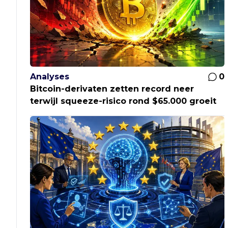
Analyses
0
Bitcoin-derivaten zetten record neer
terwijl squeeze-risico rond $65.000 groeit