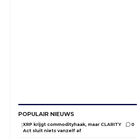
POPULAIR NIEUWS
XRP krijgt commodityhaak, maar CLARITY
0
1
Act sluit niets vanzelf af