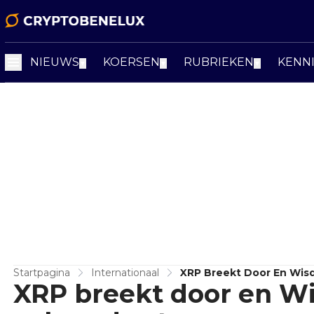
NIEUWS
KOERSEN
RUBRIEKEN
KENN
▼
▼
▼
Startpagina
Internationaal
XRP Breekt Door En Wis
XRP breekt door en W