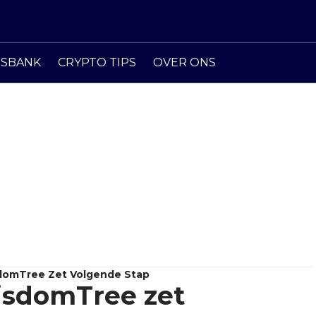
ISBANK
CRYPTO TIPS
OVER ONS
domTree Zet Volgende Stap
isdomTree zet