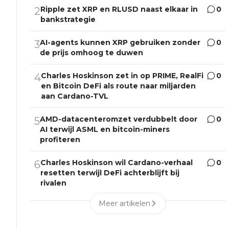
Ripple zet XRP en RLUSD naast elkaar in
0
2
bankstrategie
AI-agents kunnen XRP gebruiken zonder
0
3
de prijs omhoog te duwen
Charles Hoskinson zet in op PRIME, RealFi
0
4
en Bitcoin DeFi als route naar miljarden
aan Cardano-TVL
AMD-datacenteromzet verdubbelt door
0
5
AI terwijl ASML en bitcoin-miners
profiteren
Charles Hoskinson wil Cardano-verhaal
0
6
resetten terwijl DeFi achterblijft bij
rivalen
Meer artikelen