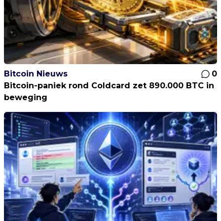
Bitcoin Nieuws
0
Bitcoin-paniek rond Coldcard zet 890.000 BTC in
beweging