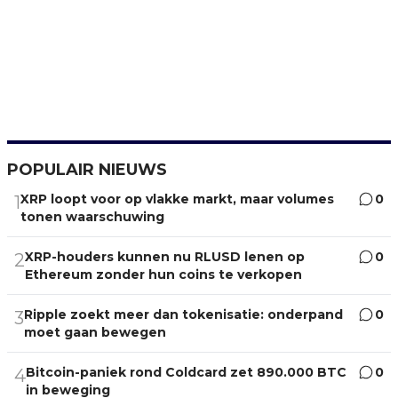
POPULAIR NIEUWS
XRP loopt voor op vlakke markt, maar volumes
0
1
tonen waarschuwing
XRP-houders kunnen nu RLUSD lenen op
0
2
Ethereum zonder hun coins te verkopen
Ripple zoekt meer dan tokenisatie: onderpand
0
3
moet gaan bewegen
Bitcoin-paniek rond Coldcard zet 890.000 BTC
0
4
in beweging