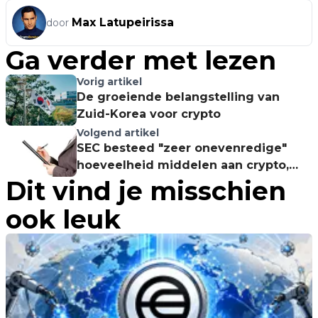
Max Latupeirissa
door
Ga verder met lezen
Vorig artikel
De groeiende belangstelling van
Zuid-Korea voor crypto
Volgend artikel
SEC besteed "zeer onevenredige"
hoeveelheid middelen aan crypto,
Dit vind je misschien
aldus juridisch expert
ook leuk