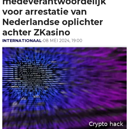
medeverantwoordelijk
Oplichter Achter ZKasino
voor arrestatie van
Nederlandse oplichter
achter ZKasino
INTERNATIONAAL
•
08 MEI 2024, 19:00