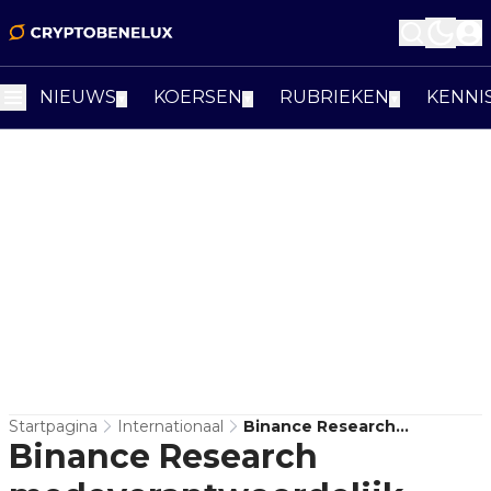
NIEUWS
KOERSEN
RUBRIEKEN
KENNI
▼
▼
▼
Startpagina
Internationaal
Binance Research
Binance Research
Medeverantwoordelijk Voor
Arrestatie Van Nederlandse