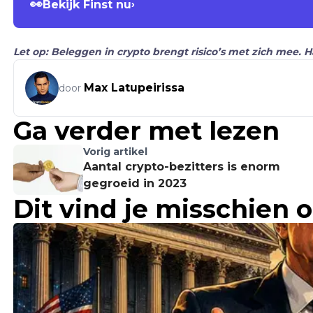
👀
Bekijk Finst nu
›
Let op: Beleggen in crypto brengt risico’s met zich mee. 
Max Latupeirissa
door
Ga verder met lezen
Vorig artikel
Aantal crypto-bezitters is enorm
gegroeid in 2023
Dit vind je misschien 