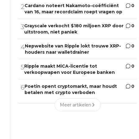
Cardano noteert Nakamoto-coëfficiënt
0
2
van 16, maar recordclaim roept vragen op
Grayscale verkocht $180 miljoen XRP door
0
3
uitstroom, niet paniek
Nepwebsite van Ripple lokt trouwe XRP-
0
4
houders naar walletdrainer
Ripple maakt MiCA-licentie tot
0
5
verkoopwapen voor Europese banken
Poetin opent cryptomarkt, maar houdt
0
6
betalen met crypto verboden
Meer artikelen