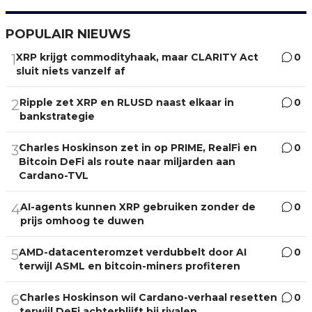
POPULAIR NIEUWS
XRP krijgt commodityhaak, maar CLARITY Act
0
1
sluit niets vanzelf af
Ripple zet XRP en RLUSD naast elkaar in
0
2
bankstrategie
Charles Hoskinson zet in op PRIME, RealFi en
0
3
Bitcoin DeFi als route naar miljarden aan
Cardano-TVL
AI-agents kunnen XRP gebruiken zonder de
0
4
prijs omhoog te duwen
AMD-datacenteromzet verdubbelt door AI
0
5
terwijl ASML en bitcoin-miners profiteren
Charles Hoskinson wil Cardano-verhaal resetten
0
6
terwijl DeFi achterblijft bij rivalen