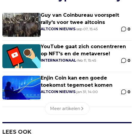
Guy van Coinbureau voorspelt
rally's voor twee altcoins
0
ALTCOIN NIEUWS
•
sep 07, 15:45
YouTube gaat zich concentreren
op NFT's en de metaverse!
0
INTERNATIONAAL
•
feb 11, 15:45
Enjin Coin kan een goede
toekomst tegemoet komen
0
ALTCOIN NIEUWS
•
jan 31, 14:00
Meer artikelen
LEES OOK