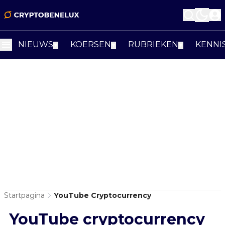
NIEUWS
KOERSEN
RUBRIEKEN
KENNI
▼
▼
▼
Startpagina
YouTube Cryptocurrency
YouTube cryptocurrency