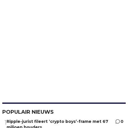
POPULAIR NIEUWS
Ripple-jurist fileert ‘crypto boys’-frame met 67
0
1
miljoen houders