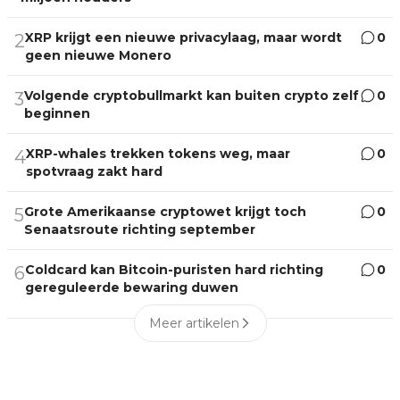
XRP krijgt een nieuwe privacylaag, maar wordt
0
2
geen nieuwe Monero
Volgende cryptobullmarkt kan buiten crypto zelf
0
3
beginnen
XRP-whales trekken tokens weg, maar
0
4
spotvraag zakt hard
Grote Amerikaanse cryptowet krijgt toch
0
5
Senaatsroute richting september
Coldcard kan Bitcoin-puristen hard richting
0
6
gereguleerde bewaring duwen
Meer artikelen