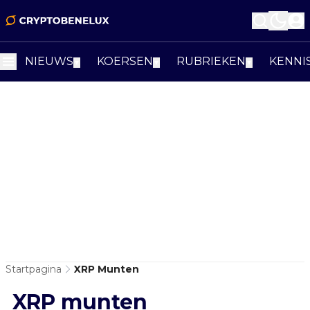
NIEUWS
KOERSEN
RUBRIEKEN
KENNI
▼
▼
▼
Startpagina
XRP Munten
XRP munten