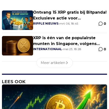
Ontvang 15 XRP gratis bij Bitpanda!
Exclusieve actie voor
0
CryptoBenelux
RIPPLE NIEUWS
•
mrt 06, 18:45
XRP is één van de populairste
munten in Singapore, volgens
0
onderzoek
INTERNATIONAAL
•
mei 23, 18:28
Meer artikelen
LEES OOK