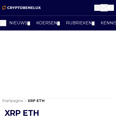
NIEUWS
KOERSEN
RUBRIEKEN
KENNI
▼
▼
▼
Startpagina
XRP ETH
XRP ETH