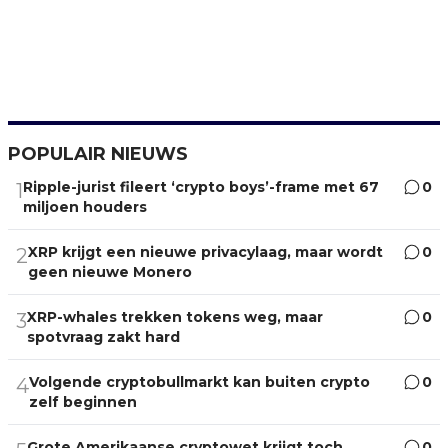
POPULAIR NIEUWS
Ripple-jurist fileert ‘crypto boys’-frame met 67
0
1
miljoen houders
XRP krijgt een nieuwe privacylaag, maar wordt
0
2
geen nieuwe Monero
XRP-whales trekken tokens weg, maar
0
3
spotvraag zakt hard
Volgende cryptobullmarkt kan buiten crypto
0
4
zelf beginnen
Grote Amerikaanse cryptowet krijgt toch
0