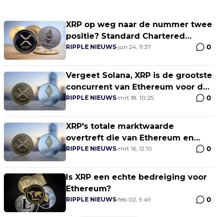
XRP op weg naar de nummer twee
positie? Standard Chartered
0
voorspelt dat Ripple vóór 2028
RIPPLE NIEUWS
•
jun 24, 11:37
Ethereum in zal halen
Vergeet Solana, XRP is de grootste
concurrent van Ethereum voor de
0
nummer 2 positie
RIPPLE NIEUWS
•
mrt 18, 10:25
XRP's totale marktwaarde
overtreft die van Ethereum en
0
bereikt $240 miljard
RIPPLE NIEUWS
•
mrt 16, 12:10
Is XRP een echte bedreiging voor
Ethereum?
0
RIPPLE NIEUWS
•
feb 02, 9:49