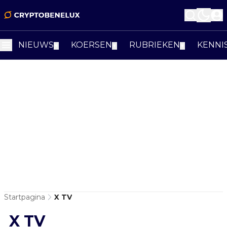
NIEUWS
KOERSEN
RUBRIEKEN
KENNI
▼
▼
▼
Startpagina
X TV
X TV