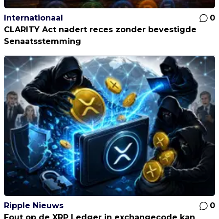
Internationaal
0
CLARITY Act nadert reces zonder bevestigde
Senaatsstemming
Ripple Nieuws
0
Fout op de XRP Ledger in exchangecode kan