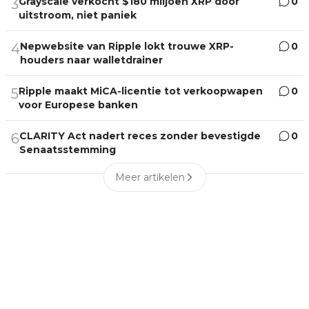
Grayscale verkocht $180 miljoen XRP door
0
3
uitstroom, niet paniek
Nepwebsite van Ripple lokt trouwe XRP-
0
4
houders naar walletdrainer
Ripple maakt MiCA-licentie tot verkoopwapen
0
5
voor Europese banken
CLARITY Act nadert reces zonder bevestigde
0
6
Senaatsstemming
Meer artikelen