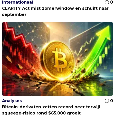
Internationaal
0
CLARITY Act mist zomerwindow en schuift naar
september
Analyses
0
Bitcoin-derivaten zetten record neer terwijl
squeeze-risico rond $65.000 groeit