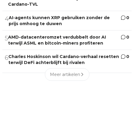
Cardano-TVL
AI-agents kunnen XRP gebruiken zonder de
0
4
prijs omhoog te duwen
AMD-datacenteromzet verdubbelt door AI
0
5
terwijl ASML en bitcoin-miners profiteren
Charles Hoskinson wil Cardano-verhaal resetten
0
6
terwijl DeFi achterblijft bij rivalen
Meer artikelen