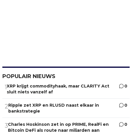
POPULAIR NIEUWS
XRP krijgt commodityhaak, maar CLARITY Act
0
1
sluit niets vanzelf af
Ripple zet XRP en RLUSD naast elkaar in
0
2
bankstrategie
Charles Hoskinson zet in op PRIME, RealFi en
0
3
Bitcoin DeFi als route naar miljarden aan