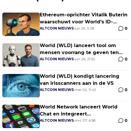
Ethereum-oprichter Vitalik Buterin
waarschuwt voor World's ID-
0
verificatie
ALTCOIN NIEUWS
•
jun 29, 9:28
World (WLD) lanceert tool om
mensen voorrang te geven ten
0
opzichte van bots
ALTCOIN NIEUWS
•
jun 26, 21:52
World (WLD) kondigt lancering
van irisscanners aan in de VS
0
ALTCOIN NIEUWS
•
mei 02, 11:42
World Network lanceert World
Chat en integreert
0
cryptotransacties
ALTCOIN NIEUWS
•
mrt 07, 6:58