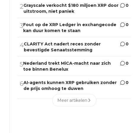
Grayscale verkocht $180 miljoen XRP door
0
2
uitstroom, niet paniek
Fout op de XRP Ledger in exchangecode
0
3
kan duur komen te staan
CLARITY Act nadert reces zonder
0
4
bevestigde Senaatsstemming
Nederland trekt MiCA-macht naar zich
0
5
toe binnen Benelux
AI-agents kunnen XRP gebruiken zonder
0
6
de prijs omhoog te duwen
Meer artikelen