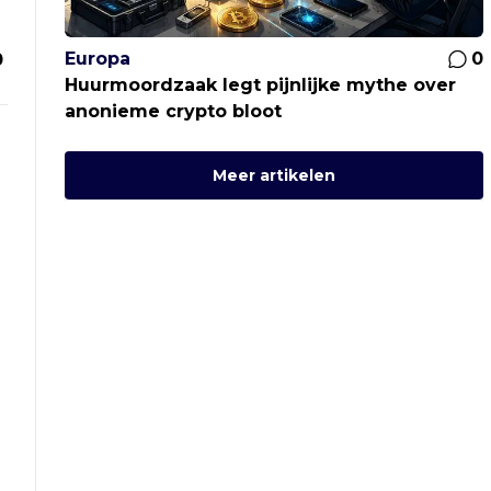
Europa
0
0
Huurmoordzaak legt pijnlijke mythe over
anonieme crypto bloot
Meer artikelen