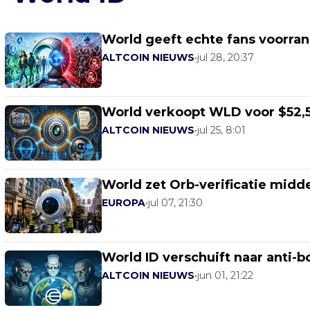
World geeft echte fans voorra
ALTCOIN NIEUWS
•
jul 28, 20:37
World verkoopt WLD voor $52,5 
ALTCOIN NIEUWS
•
jul 25, 8:01
World zet Orb-verificatie mid
EUROPA
•
jul 07, 21:30
World ID verschuift naar anti-b
ALTCOIN NIEUWS
•
jun 01, 21:22