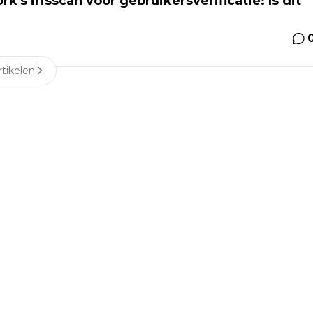
s irisscan voor gebruikersverificatie: Is dit
tikelen