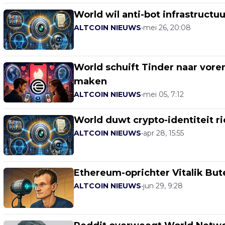
World wil anti-bot infrastructu
ALTCOIN NIEUWS
•
mei 26, 20:08
World schuift Tinder naar vor
maken
ALTCOIN NIEUWS
•
mei 05, 7:12
World duwt crypto-identiteit r
ALTCOIN NIEUWS
•
apr 28, 15:55
Ethereum-oprichter Vitalik But
ALTCOIN NIEUWS
•
jun 29, 9:28