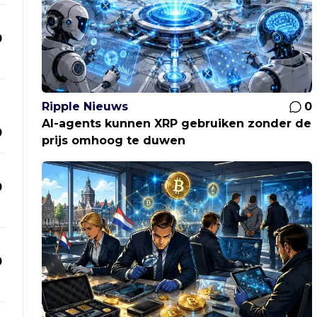
0
Ripple Nieuws
0
AI-agents kunnen XRP gebruiken zonder de
0
prijs omhoog te duwen
0
0