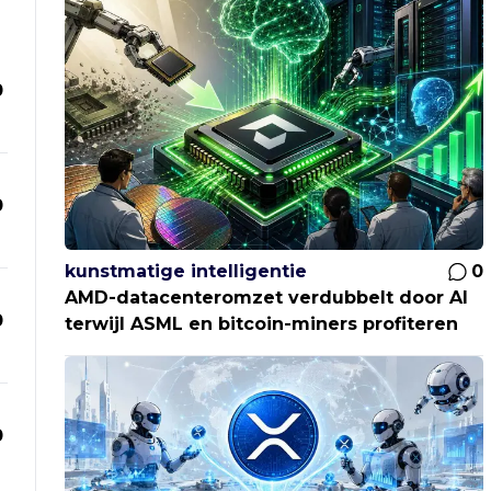
0
0
kunstmatige intelligentie
0
AMD-datacenteromzet verdubbelt door AI
0
terwijl ASML en bitcoin-miners profiteren
0