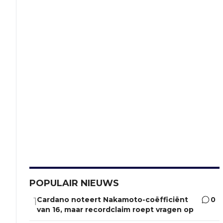
POPULAIR NIEUWS
Cardano noteert Nakamoto-coëfficiënt
0
1
van 16, maar recordclaim roept vragen op