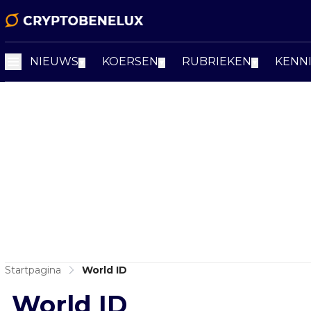
NIEUWS
KOERSEN
RUBRIEKEN
KENN
▼
▼
▼
Startpagina
World ID
World ID