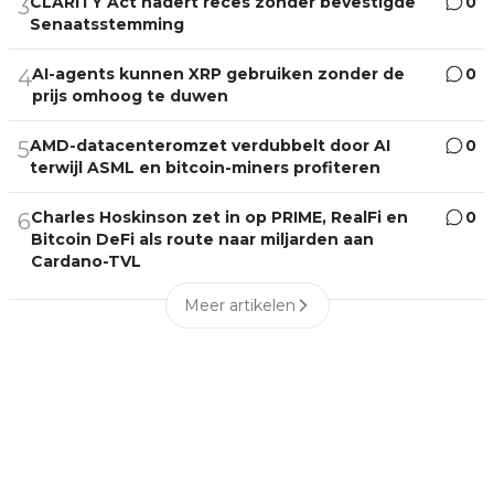
CLARITY Act nadert reces zonder bevestigde
0
3
Senaatsstemming
AI-agents kunnen XRP gebruiken zonder de
0
4
prijs omhoog te duwen
AMD-datacenteromzet verdubbelt door AI
0
5
terwijl ASML en bitcoin-miners profiteren
Charles Hoskinson zet in op PRIME, RealFi en
0
6
Bitcoin DeFi als route naar miljarden aan
Cardano-TVL
Meer artikelen