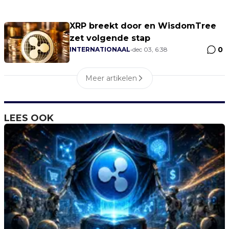
XRP breekt door en WisdomTree
zet volgende stap
0
INTERNATIONAAL
•
dec 03, 6:38
Meer artikelen
LEES OOK