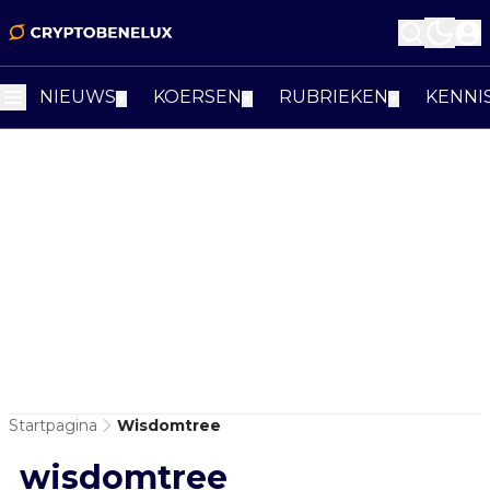
NIEUWS
KOERSEN
RUBRIEKEN
KENNI
▼
▼
▼
Startpagina
Wisdomtree
wisdomtree