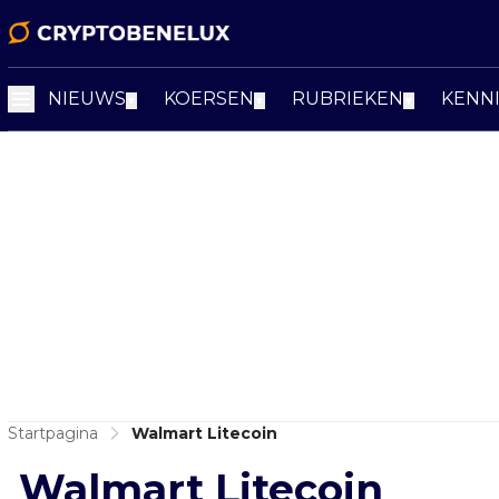
NIEUWS
KOERSEN
RUBRIEKEN
KENN
▼
▼
▼
Startpagina
Walmart Litecoin
Walmart Litecoin