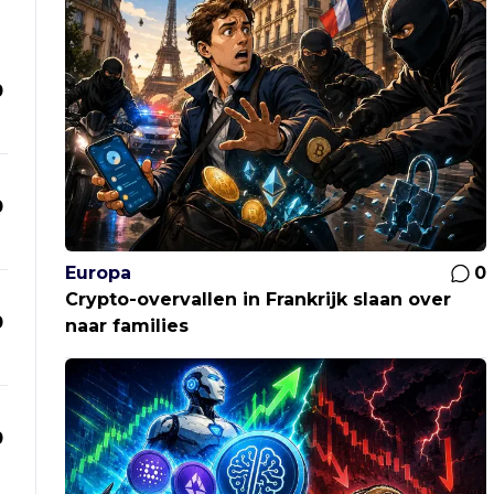
0
0
Europa
0
Crypto-overvallen in Frankrijk slaan over
0
naar families
0