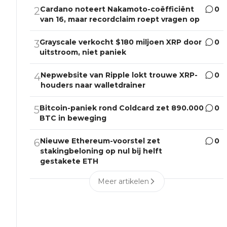
Cardano noteert Nakamoto-coëfficiënt
0
2
van 16, maar recordclaim roept vragen op
Grayscale verkocht $180 miljoen XRP door
0
3
uitstroom, niet paniek
Nepwebsite van Ripple lokt trouwe XRP-
0
4
houders naar walletdrainer
Bitcoin-paniek rond Coldcard zet 890.000
0
5
BTC in beweging
Nieuwe Ethereum-voorstel zet
0
6
stakingbeloning op nul bij helft
gestakete ETH
Meer artikelen