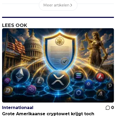
Meer artikelen
LEES OOK
Internationaal
0
Grote Amerikaanse cryptowet krijgt toch