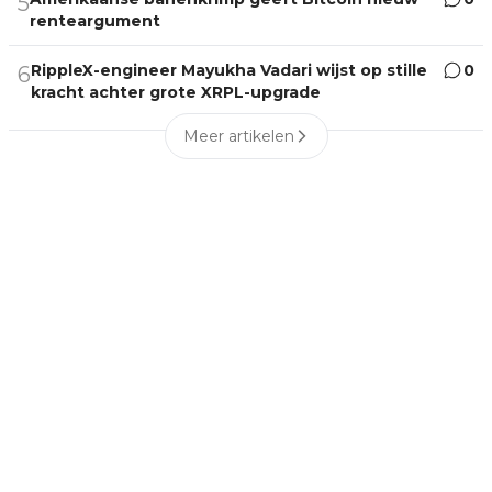
5
renteargument
RippleX-engineer Mayukha Vadari wijst op stille
0
6
kracht achter grote XRPL-upgrade
Meer artikelen