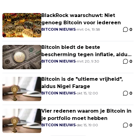
BlackRock waarschuwt: Niet
genoeg Bitcoin voor iedereen
0
BITCOIN NIEUWS
•
mrt 04, 19:58
Bitcoin biedt de beste
bescherming tegen inflatie, aldus
0
Anthony Pompliano
BITCOIN NIEUWS
•
mrt 20, 9:30
Bitcoin is de "ultieme vrijheid",
aldus Nigel Farage
0
BITCOIN NIEUWS
•
okt 15, 12:00
Vier redenen waarom je Bitcoin in
je portfolio moet hebben
0
BITCOIN NIEUWS
•
dec 15, 19:00