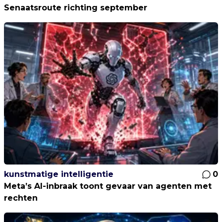
Senaatsroute richting september
kunstmatige intelligentie
0
Meta’s AI-inbraak toont gevaar van agenten met
rechten