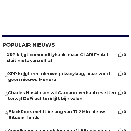
POPULAIR NIEUWS
XRP krijgt commodityhaak, maar CLARITY Act
0
1
sluit niets vanzelf af
XRP krijgt een nieuwe privacylaag, maar wordt
0
2
geen nieuwe Monero
Charles Hoskinson wil Cardano-verhaal resetten
0
3
terwijl DeFi achterblijft bij rivalen
BlackRock meldt belang van 17,2% in nieuw
0
4
Bitcoin-fonds
Amerikaanse banenkrimp geeft Bitcoin nieuw
0