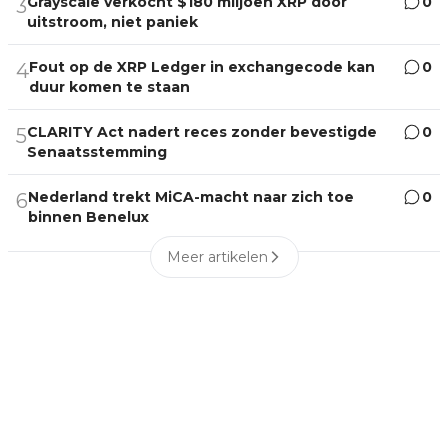
Grayscale verkocht $180 miljoen XRP door
0
3
uitstroom, niet paniek
Fout op de XRP Ledger in exchangecode kan
0
4
duur komen te staan
CLARITY Act nadert reces zonder bevestigde
0
5
Senaatsstemming
Nederland trekt MiCA-macht naar zich toe
0
6
binnen Benelux
Meer artikelen