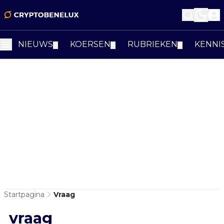
NIEUWS
KOERSEN
RUBRIEKEN
KENNI
▼
▼
▼
Startpagina
Vraag
vraag