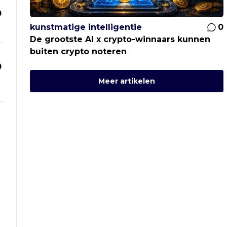
0
kunstmatige intelligentie
0
De grootste AI x crypto-winnaars kunnen
buiten crypto noteren
0
Meer artikelen