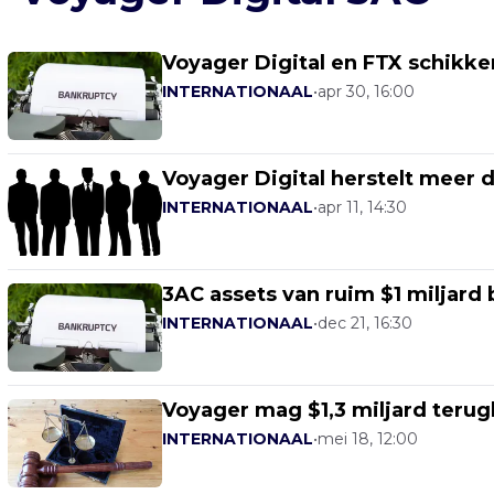
Voyager Digital en FTX schikke
INTERNATIONAAL
•
apr 30, 16:00
Voyager Digital herstelt meer 
INTERNATIONAAL
•
apr 11, 14:30
3AC assets van ruim $1 miljard
INTERNATIONAAL
•
dec 21, 16:30
Voyager mag $1,3 miljard terug
INTERNATIONAAL
•
mei 18, 12:00