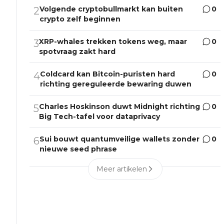
Volgende cryptobullmarkt kan buiten
0
2
crypto zelf beginnen
XRP-whales trekken tokens weg, maar
0
3
spotvraag zakt hard
Coldcard kan Bitcoin-puristen hard
0
4
richting gereguleerde bewaring duwen
Charles Hoskinson duwt Midnight richting
0
5
Big Tech-tafel voor dataprivacy
Sui bouwt quantumveilige wallets zonder
0
6
nieuwe seed phrase
Meer artikelen