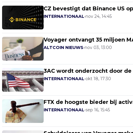
CZ bevestigt dat Binance US o
INTERNATIONAAL
•
nov 24, 14:45
Voyager ontvangt 35 miljoen M
ALTCOIN NIEUWS
•
nov 03, 13:00
3AC wordt onderzocht door de
INTERNATIONAAL
•
okt 18, 17:30
FTX de hoogste bieder bij acti
INTERNATIONAAL
•
sep 16, 15:45