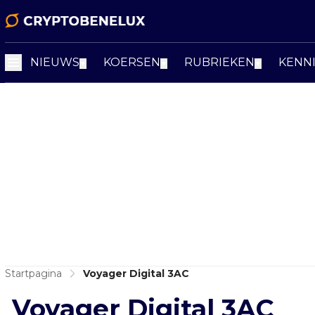
NIEUWS
KOERSEN
RUBRIEKEN
KENN
▼
▼
▼
Startpagina
Voyager Digital 3AC
Voyager Digital 3AC