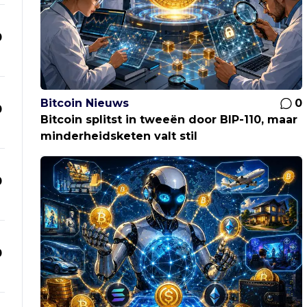
0
Bitcoin Nieuws
0
0
Bitcoin splitst in tweeën door BIP-110, maar
minderheidsketen valt stil
0
0