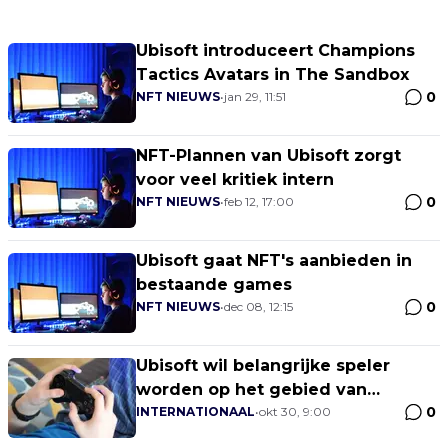
Ubisoft introduceert Champions
Tactics Avatars in The Sandbox
0
NFT NIEUWS
•
jan 29, 11:51
NFT-Plannen van Ubisoft zorgt
voor veel kritiek intern
0
NFT NIEUWS
•
feb 12, 17:00
Ubisoft gaat NFT's aanbieden in
bestaande games
0
NFT NIEUWS
•
dec 08, 12:15
Ubisoft wil belangrijke speler
worden op het gebied van
0
blockchain-gaming
INTERNATIONAAL
•
okt 30, 9:00