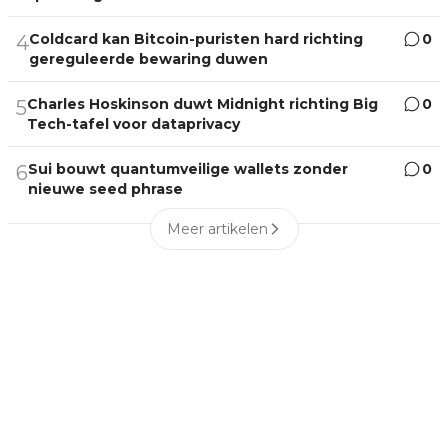
Coldcard kan Bitcoin-puristen hard richting
0
4
gereguleerde bewaring duwen
Charles Hoskinson duwt Midnight richting Big
0
5
Tech-tafel voor dataprivacy
Sui bouwt quantumveilige wallets zonder
0
6
nieuwe seed phrase
Meer artikelen