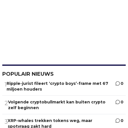
POPULAIR NIEUWS
Ripple-jurist fileert ‘crypto boys’-frame met 67
0
1
miljoen houders
Volgende cryptobullmarkt kan buiten crypto
0
2
zelf beginnen
XRP-whales trekken tokens weg, maar
0
3
spotvraag zakt hard