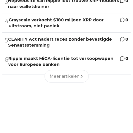
Nepwebsite van Ripple lokt trouwe XRP-houders
0
3
naar walletdrainer
Grayscale verkocht $180 miljoen XRP door
0
4
uitstroom, niet paniek
CLARITY Act nadert reces zonder bevestigde
0
5
Senaatsstemming
Ripple maakt MiCA-licentie tot verkoopwapen
0
6
voor Europese banken
Meer artikelen