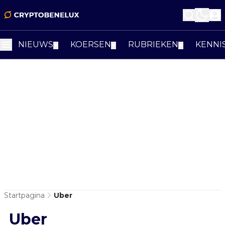
NIEUWS
KOERSEN
RUBRIEKEN
KENNI
▼
▼
▼
Startpagina
Uber
Uber