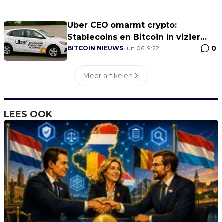
Uber CEO omarmt crypto:
Stablecoins en Bitcoin in vizier
0
voor betalingen!
BITCOIN NIEUWS
•
jun 06, 9:22
Meer artikelen
LEES OOK