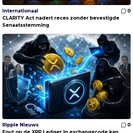
Internationaal
0
CLARITY Act nadert reces zonder bevestigde
Senaatsstemming
Ripple Nieuws
0
Fout op de XRP Ledger in exchangecode kan