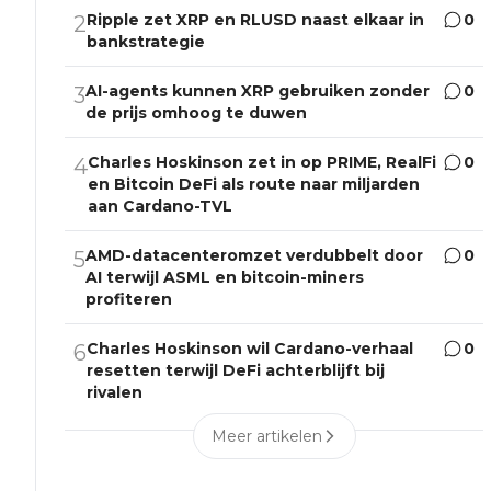
Ripple zet XRP en RLUSD naast elkaar in
0
2
bankstrategie
AI-agents kunnen XRP gebruiken zonder
0
3
de prijs omhoog te duwen
Charles Hoskinson zet in op PRIME, RealFi
0
4
en Bitcoin DeFi als route naar miljarden
aan Cardano-TVL
AMD-datacenteromzet verdubbelt door
0
5
AI terwijl ASML en bitcoin-miners
profiteren
Charles Hoskinson wil Cardano-verhaal
0
6
resetten terwijl DeFi achterblijft bij
rivalen
Meer artikelen