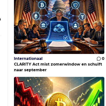
0
Internationaal
0
CLARITY Act mist zomerwindow en schuift
naar september