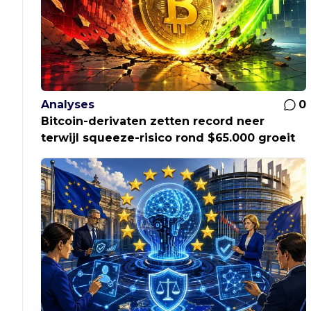
Analyses
0
Bitcoin-derivaten zetten record neer
terwijl squeeze-risico rond $65.000 groeit