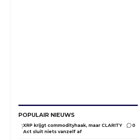
POPULAIR NIEUWS
XRP krijgt commodityhaak, maar CLARITY
0
1
Act sluit niets vanzelf af