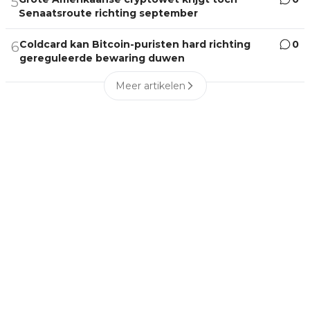
5
Senaatsroute richting september
Coldcard kan Bitcoin-puristen hard richting
0
6
gereguleerde bewaring duwen
Meer artikelen