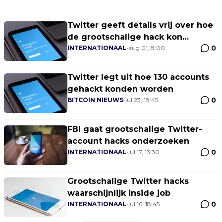
Twitter geeft details vrij over hoe
de grootschalige hack kon
0
gebeuren
INTERNATIONAAL
•
aug 01, 8:00
Twitter legt uit hoe 130 accounts
gehackt konden worden
0
BITCOIN NIEUWS
•
jul 23, 18:45
FBI gaat grootschalige Twitter-
account hacks onderzoeken
0
INTERNATIONAAL
•
jul 17, 13:30
Grootschalige Twitter hacks
waarschijnlijk inside job
0
INTERNATIONAAL
•
jul 16, 18:45