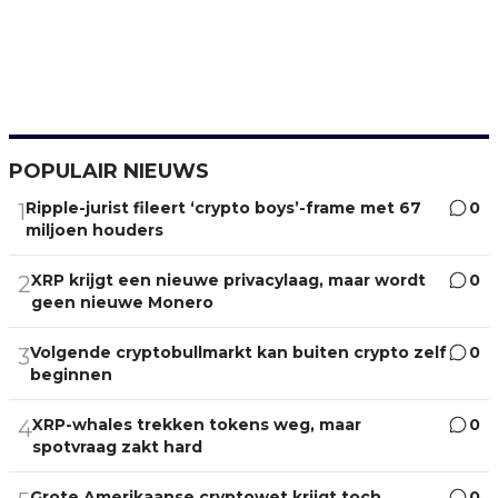
POPULAIR NIEUWS
Ripple-jurist fileert ‘crypto boys’-frame met 67
0
1
miljoen houders
XRP krijgt een nieuwe privacylaag, maar wordt
0
2
geen nieuwe Monero
Volgende cryptobullmarkt kan buiten crypto zelf
0
3
beginnen
XRP-whales trekken tokens weg, maar
0
4
spotvraag zakt hard
Grote Amerikaanse cryptowet krijgt toch
0