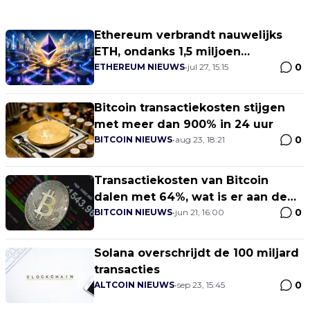
Ethereum verbrandt nauwelijks
ETH, ondanks 1,5 miljoen
0
transacties
ETHEREUM NIEUWS
•
jul 27, 15:15
Bitcoin transactiekosten stijgen
met meer dan 900% in 24 uur
0
BITCOIN NIEUWS
•
aug 23, 18:21
Transactiekosten van Bitcoin
dalen met 64%, wat is er aan de
0
hand?
BITCOIN NIEUWS
•
jun 21, 16:00
Solana overschrijdt de 100 miljard
transacties
0
ALTCOIN NIEUWS
•
sep 23, 15:45