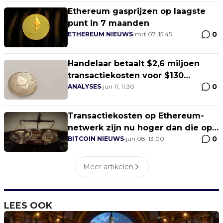
Ethereum gasprijzen op laagste
punt in 7 maanden
0
ETHEREUM NIEUWS
•
mrt 07, 15:45
Handelaar betaalt $2,6 miljoen
transactiekosten voor $130
0
Ethereum
ANALYSES
•
jun 11, 11:30
Transactiekosten op Ethereum-
netwerk zijn nu hoger dan die op
0
het Bitcoin-netwerk
BITCOIN NIEUWS
•
jun 08, 13:00
Meer artikelen
LEES OOK