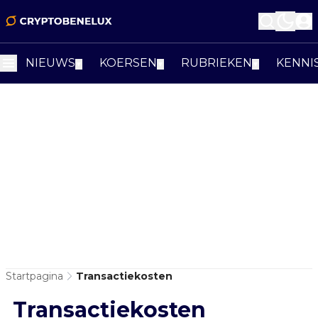
NIEUWS
KOERSEN
RUBRIEKEN
KENNI
▼
▼
▼
Startpagina
Transactiekosten
Transactiekosten