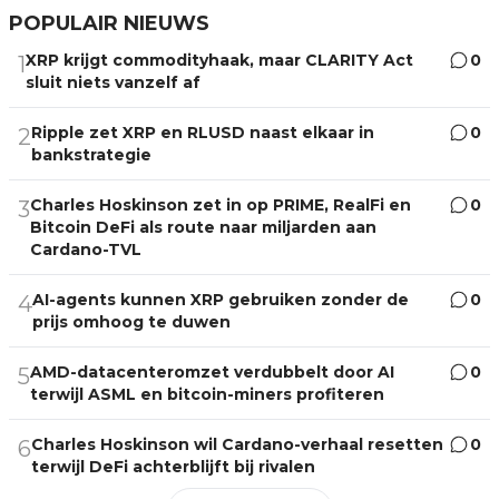
POPULAIR NIEUWS
XRP krijgt commodityhaak, maar CLARITY Act
0
1
sluit niets vanzelf af
Ripple zet XRP en RLUSD naast elkaar in
0
2
bankstrategie
Charles Hoskinson zet in op PRIME, RealFi en
0
3
Bitcoin DeFi als route naar miljarden aan
Cardano-TVL
AI-agents kunnen XRP gebruiken zonder de
0
4
prijs omhoog te duwen
AMD-datacenteromzet verdubbelt door AI
0
5
terwijl ASML en bitcoin-miners profiteren
Charles Hoskinson wil Cardano-verhaal resetten
0
6
terwijl DeFi achterblijft bij rivalen