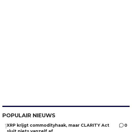
POPULAIR NIEUWS
XRP krijgt commodityhaak, maar CLARITY Act
0
1
sluit niets vanzelf af