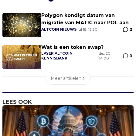
Polygon kondigt datum van
migratie van MATIC naar POL aan
0
ALTCOIN NIEUWS
•
jul 18, 13:30
Wat is een token swap?
LAYER ALTCOIN
dec 20,
0
•
KENNISBANK
14:00
Meer artikelen
LEES OOK