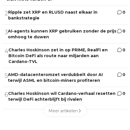
Ripple zet XRP en RLUSD naast elkaar in
0
2
bankstrategie
AI-agents kunnen XRP gebruiken zonder de prijs
0
3
omhoog te duwen
Charles Hoskinson zet in op PRIME, RealFi en
0
4
Bitcoin DeFi als route naar miljarden aan
Cardano-TVL
AMD-datacenteromzet verdubbelt door AI
0
5
terwijl ASML en bitcoin-miners profiteren
Charles Hoskinson wil Cardano-verhaal resetten
0
6
terwijl DeFi achterblijft bij rivalen
Meer artikelen