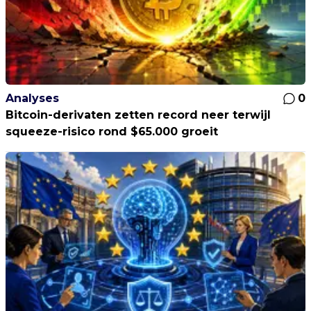
Analyses
0
Bitcoin-derivaten zetten record neer terwijl
squeeze-risico rond $65.000 groeit