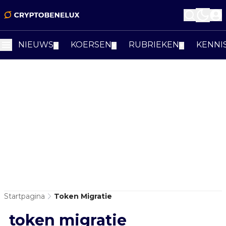
NIEUWS
KOERSEN
RUBRIEKEN
KENNI
▼
▼
▼
Startpagina
Token Migratie
token migratie