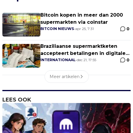
Bitcoin kopen in meer dan 2000
supermarkten via coinstar
0
BITCOIN NIEUWS
•
apr 25, 7:31
Braziliaanse supermarktketen
accepteert betalingen in digitale
0
valuta
INTERNATIONAAL
•
dec 21, 17:55
Meer artikelen
LEES OOK