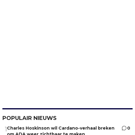
POPULAIR NIEUWS
Charles Hoskinson wil Cardano-verhaal breken
0
1
om ADA weer zichtbaar te maken