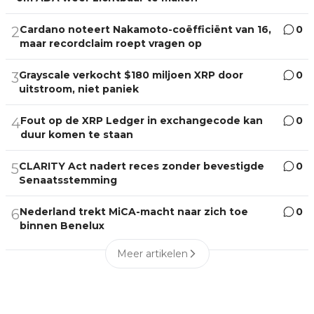
Cardano noteert Nakamoto-coëfficiënt van 16,
0
2
maar recordclaim roept vragen op
Grayscale verkocht $180 miljoen XRP door
0
3
uitstroom, niet paniek
Fout op de XRP Ledger in exchangecode kan
0
4
duur komen te staan
CLARITY Act nadert reces zonder bevestigde
0
5
Senaatsstemming
Nederland trekt MiCA-macht naar zich toe
0
6
binnen Benelux
Meer artikelen