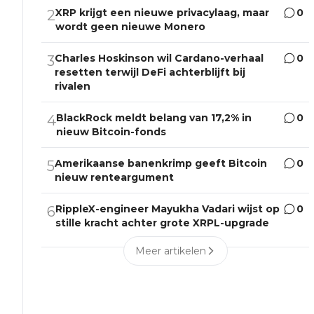
XRP krijgt een nieuwe privacylaag, maar
0
2
wordt geen nieuwe Monero
Charles Hoskinson wil Cardano-verhaal
0
3
resetten terwijl DeFi achterblijft bij
rivalen
BlackRock meldt belang van 17,2% in
0
4
nieuw Bitcoin-fonds
Amerikaanse banenkrimp geeft Bitcoin
0
5
nieuw renteargument
RippleX-engineer Mayukha Vadari wijst op
0
6
stille kracht achter grote XRPL-upgrade
Meer artikelen