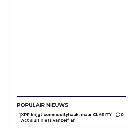
POPULAIR NIEUWS
XRP krijgt commodityhaak, maar CLARITY
0
1
Act sluit niets vanzelf af