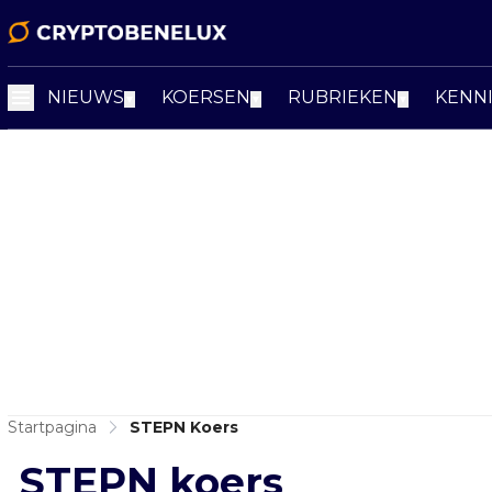
NIEUWS
KOERSEN
RUBRIEKEN
KENN
▼
▼
▼
Startpagina
STEPN Koers
STEPN koers