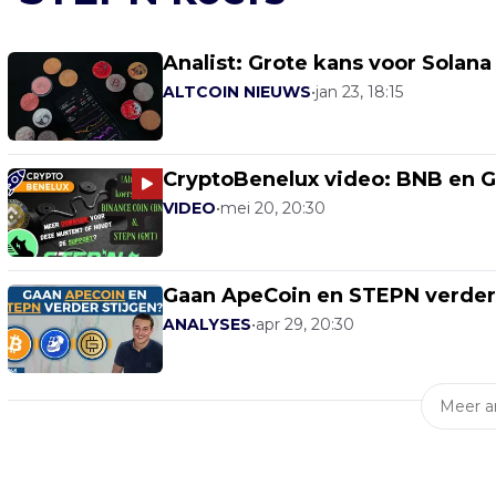
Analist: Grote kans voor Solana
ALTCOIN NIEUWS
•
jan 23, 18:15
CryptoBenelux video: BNB en GM
VIDEO
•
mei 20, 20:30
Gaan ApeCoin en STEPN verder st
ANALYSES
•
apr 29, 20:30
Meer ar