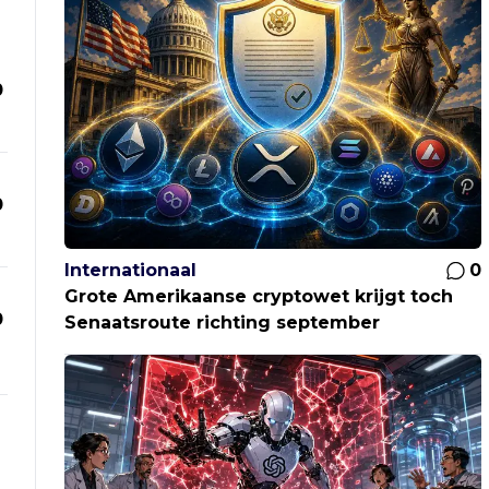
0
0
Internationaal
0
Grote Amerikaanse cryptowet krijgt toch
0
Senaatsroute richting september