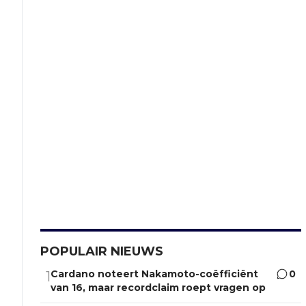
POPULAIR NIEUWS
Cardano noteert Nakamoto-coëfficiënt
0
1
van 16, maar recordclaim roept vragen op