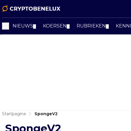
NIEUWS
KOERSEN
RUBRIEKEN
KENN
▼
▼
▼
Startpagina
SpongeV2
SpongeV2