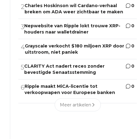
Charles Hoskinson wil Cardano-verhaal
0
2
breken om ADA weer zichtbaar te maken
Nepwebsite van Ripple lokt trouwe XRP-
0
3
houders naar walletdrainer
Grayscale verkocht $180 miljoen XRP door
0
4
uitstroom, niet paniek
CLARITY Act nadert reces zonder
0
5
bevestigde Senaatsstemming
Ripple maakt MiCA-licentie tot
0
6
verkoopwapen voor Europese banken
Meer artikelen