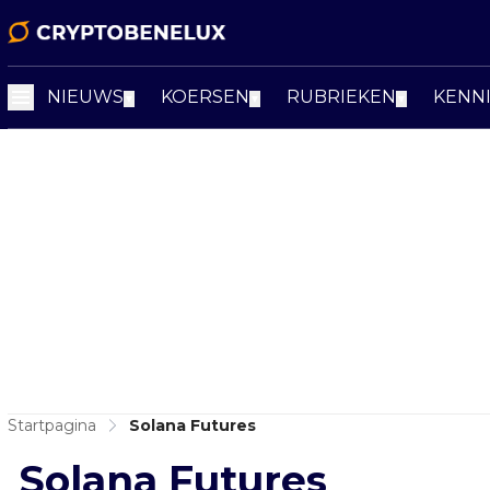
NIEUWS
KOERSEN
RUBRIEKEN
KENN
▼
▼
▼
Startpagina
Solana Futures
Solana Futures