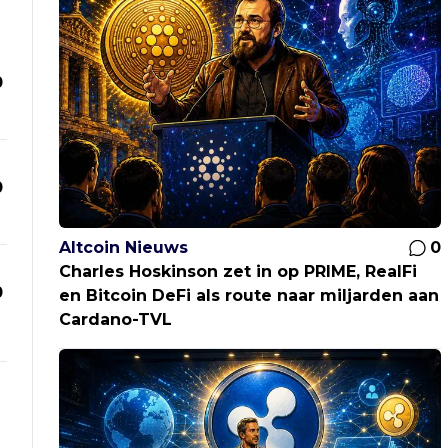
0
0
Altcoin Nieuws
0
Charles Hoskinson zet in op PRIME, RealFi
0
en Bitcoin DeFi als route naar miljarden aan
Cardano-TVL