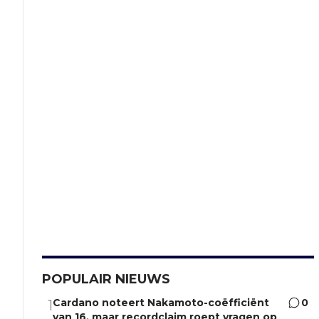
POPULAIR NIEUWS
Cardano noteert Nakamoto-coëfficiënt
0
1
van 16, maar recordclaim roept vragen op