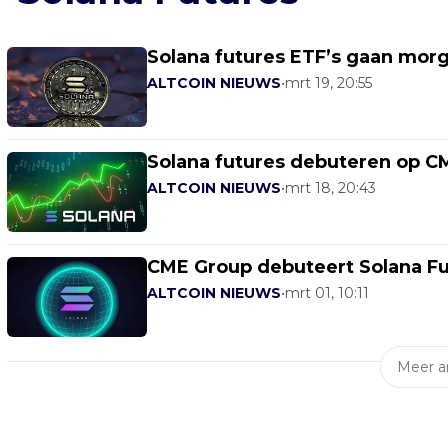
Solana futures ETF’s gaan morg
ALTCOIN NIEUWS
•
mrt 19, 20:55
Solana futures debuteren op CM
ALTCOIN NIEUWS
•
mrt 18, 20:43
CME Group debuteert Solana Fu
ALTCOIN NIEUWS
•
mrt 01, 10:11
Meer ar