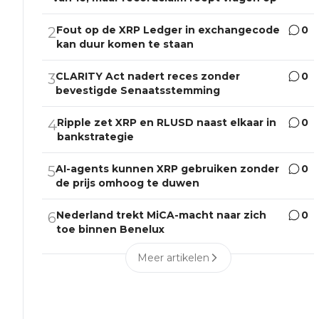
Fout op de XRP Ledger in exchangecode
0
2
kan duur komen te staan
CLARITY Act nadert reces zonder
0
3
bevestigde Senaatsstemming
Ripple zet XRP en RLUSD naast elkaar in
0
4
bankstrategie
AI-agents kunnen XRP gebruiken zonder
0
5
de prijs omhoog te duwen
Nederland trekt MiCA-macht naar zich
0
6
toe binnen Benelux
Meer artikelen