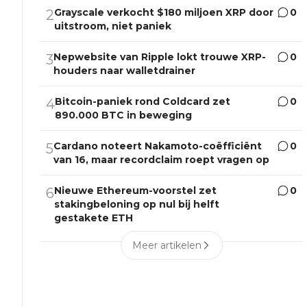
Grayscale verkocht $180 miljoen XRP door
0
2
uitstroom, niet paniek
Nepwebsite van Ripple lokt trouwe XRP-
0
3
houders naar walletdrainer
Bitcoin-paniek rond Coldcard zet
0
4
890.000 BTC in beweging
Cardano noteert Nakamoto-coëfficiënt
0
5
van 16, maar recordclaim roept vragen op
Nieuwe Ethereum-voorstel zet
0
6
stakingbeloning op nul bij helft
gestakete ETH
Meer artikelen