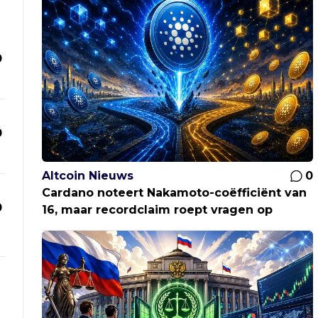
0
0
Altcoin Nieuws
0
Cardano noteert Nakamoto-coëfficiënt van
0
16, maar recordclaim roept vragen op