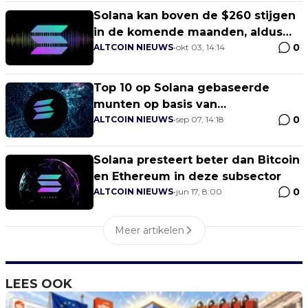
Solana kan boven de $260 stijgen
in de komende maanden, aldus
0
analisten
ALTCOIN NIEUWS
•
okt 03, 14:14
Top 10 op Solana gebaseerde
munten op basis van
0
ontwikkelingsactiviteit
ALTCOIN NIEUWS
•
sep 07, 14:18
Solana presteert beter dan Bitcoin
en Ethereum in deze subsector
0
ALTCOIN NIEUWS
•
jun 17, 8:00
Meer artikelen
LEES OOK