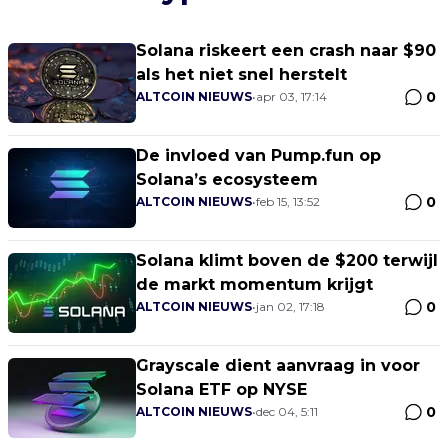
Solana riskeert een crash naar $90
als het niet snel herstelt
0
ALTCOIN NIEUWS
•
apr 03, 17:14
De invloed van Pump.fun op
Solana’s ecosysteem
0
ALTCOIN NIEUWS
•
feb 15, 13:52
Solana klimt boven de $200 terwijl
de markt momentum krijgt
0
ALTCOIN NIEUWS
•
jan 02, 17:18
Grayscale dient aanvraag in voor
Solana ETF op NYSE
0
ALTCOIN NIEUWS
•
dec 04, 5:11