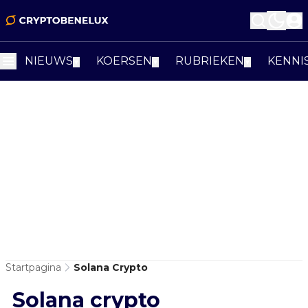
NIEUWS
KOERSEN
RUBRIEKEN
KENNI
▼
▼
▼
Startpagina
Solana Crypto
Solana crypto