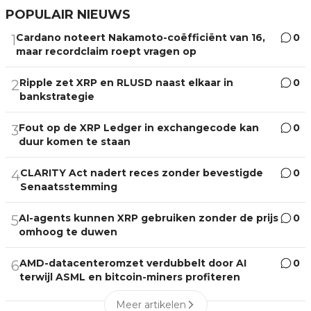
POPULAIR NIEUWS
Cardano noteert Nakamoto-coëfficiënt van 16,
0
1
maar recordclaim roept vragen op
Ripple zet XRP en RLUSD naast elkaar in
0
2
bankstrategie
Fout op de XRP Ledger in exchangecode kan
0
3
duur komen te staan
CLARITY Act nadert reces zonder bevestigde
0
4
Senaatsstemming
AI-agents kunnen XRP gebruiken zonder de prijs
0
5
omhoog te duwen
AMD-datacenteromzet verdubbelt door AI
0
6
terwijl ASML en bitcoin-miners profiteren
Meer artikelen