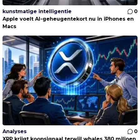
kunstmatige intelligentie
0
Apple voelt AI-geheugentekort nu in iPhones en
Macs
Analyses
0
XRP krijgt koopsignaal terwijl whales 380 miljoen