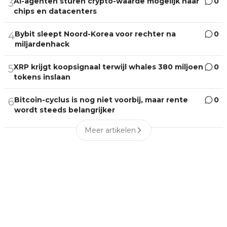
AI-agenten sturen crypto-waarde mogelijk naar
0
3
chips en datacenters
Bybit sleept Noord-Korea voor rechter na
0
4
miljardenhack
XRP krijgt koopsignaal terwijl whales 380 miljoen
0
5
tokens inslaan
Bitcoin-cyclus is nog niet voorbij, maar rente
0
6
wordt steeds belangrijker
Meer artikelen