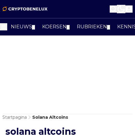
NIEUWS
KOERSEN
RUBRIEKEN
KENNI
▼
▼
▼
Startpagina
Solana Altcoins
solana altcoins