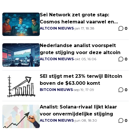
Sei Network zet grote stap:
Cosmos helemaal vaarwel en
0
volledig EVM-only medio 2026 –
ALTCOIN NIEUWS
•
jan 17, 18:38
actie vereist voor USDC.n-houders
Nederlandse analist voorspelt
grote stijging voor deze altcoin
0
ALTCOIN NIEUWS
•
okt 05, 16:06
SEI stijgt met 23% terwijl Bitcoin
boven de $63.000 komt
0
BITCOIN NIEUWS
•
sep 19, 17:09
Analist: Solana-rivaal lijkt klaar
voor onvermijdelijke stijging
0
ALTCOIN NIEUWS
•
jun 08, 18:30