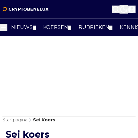
NIEUWS
KOERSEN
RUBRIEKEN
KENNI
▼
▼
▼
Startpagina
Sei Koers
Sei koers