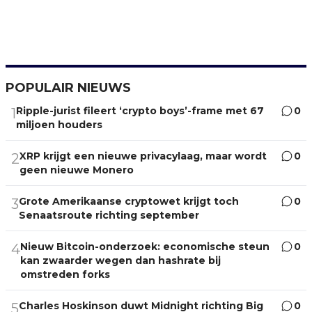
POPULAIR NIEUWS
Ripple-jurist fileert ‘crypto boys’-frame met 67
0
1
miljoen houders
XRP krijgt een nieuwe privacylaag, maar wordt
0
2
geen nieuwe Monero
Grote Amerikaanse cryptowet krijgt toch
0
3
Senaatsroute richting september
Nieuw Bitcoin-onderzoek: economische steun
0
4
kan zwaarder wegen dan hashrate bij
omstreden forks
Charles Hoskinson duwt Midnight richting Big
0
5