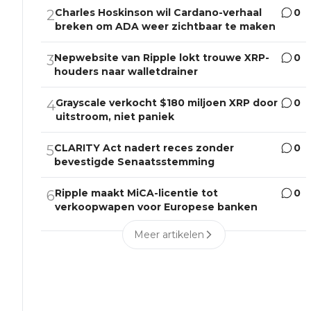
Charles Hoskinson wil Cardano-verhaal
0
2
breken om ADA weer zichtbaar te maken
Nepwebsite van Ripple lokt trouwe XRP-
0
3
houders naar walletdrainer
Grayscale verkocht $180 miljoen XRP door
0
4
uitstroom, niet paniek
CLARITY Act nadert reces zonder
0
5
bevestigde Senaatsstemming
Ripple maakt MiCA-licentie tot
0
6
verkoopwapen voor Europese banken
Meer artikelen