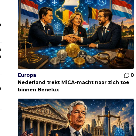
0
n
0
Europa
0
Nederland trekt MiCA-macht naar zich toe
0
binnen Benelux