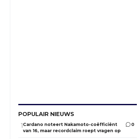
POPULAIR NIEUWS
Cardano noteert Nakamoto-coëfficiënt
0
1
van 16, maar recordclaim roept vragen op