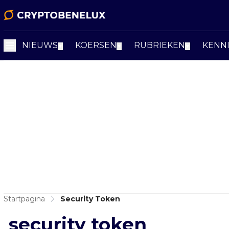
NIEUWS
KOERSEN
RUBRIEKEN
KENN
▼
▼
▼
Startpagina
Security Token
security token