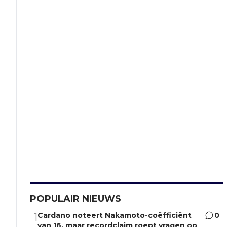
POPULAIR NIEUWS
Cardano noteert Nakamoto-coëfficiënt
0
1
van 16, maar recordclaim roept vragen op