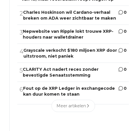
Charles Hoskinson wil Cardano-verhaal
0
2
breken om ADA weer zichtbaar te maken
Nepwebsite van Ripple lokt trouwe XRP-
0
3
houders naar walletdrainer
Grayscale verkocht $180 miljoen XRP door
0
4
uitstroom, niet paniek
CLARITY Act nadert reces zonder
0
5
bevestigde Senaatsstemming
Fout op de XRP Ledger in exchangecode
0
6
kan duur komen te staan
Meer artikelen