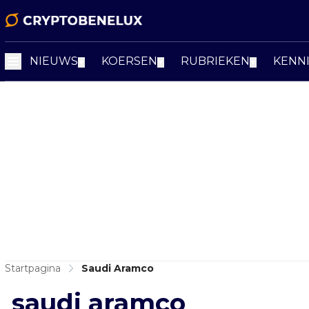
NIEUWS
KOERSEN
RUBRIEKEN
KENN
▼
▼
▼
Startpagina
Saudi Aramco
saudi aramco