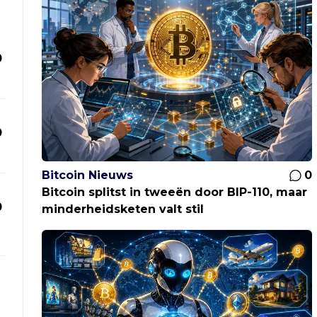
0
0
Bitcoin Nieuws
0
Bitcoin splitst in tweeën door BIP-110, maar
0
minderheidsketen valt stil