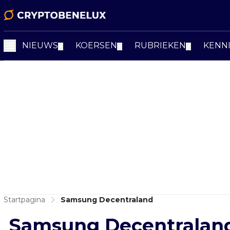
NIEUWS
KOERSEN
RUBRIEKEN
KENN
▼
▼
▼
Startpagina
Samsung Decentraland
Samsung Decentralan