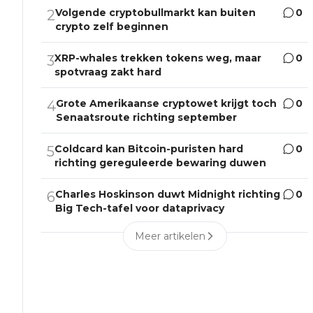
Volgende cryptobullmarkt kan buiten
0
2
crypto zelf beginnen
XRP-whales trekken tokens weg, maar
0
3
spotvraag zakt hard
Grote Amerikaanse cryptowet krijgt toch
0
4
Senaatsroute richting september
Coldcard kan Bitcoin-puristen hard
0
5
richting gereguleerde bewaring duwen
Charles Hoskinson duwt Midnight richting
0
6
Big Tech-tafel voor dataprivacy
Meer artikelen