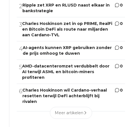
Ripple zet XRP en RLUSD naast elkaar in
0
2
bankstrategie
Charles Hoskinson zet in op PRIME, RealFi
0
3
en Bitcoin DeFi als route naar miljarden
aan Cardano-TVL
AI-agents kunnen XRP gebruiken zonder
0
4
de prijs omhoog te duwen
AMD-datacenteromzet verdubbelt door
0
5
AI terwijl ASML en bitcoin-miners
profiteren
Charles Hoskinson wil Cardano-verhaal
0
6
resetten terwijl DeFi achterblijft bij
rivalen
Meer artikelen