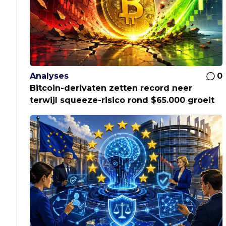
Analyses
0
Bitcoin-derivaten zetten record neer
terwijl squeeze-risico rond $65.000 groeit