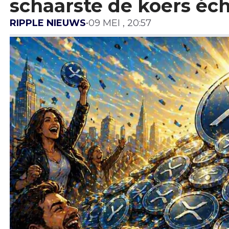
schaarste de koers éc
RIPPLE NIEUWS
•
09 MEI , 20:57