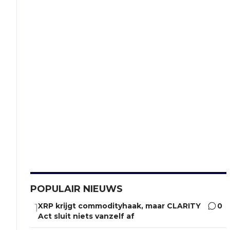
POPULAIR NIEUWS
XRP krijgt commodityhaak, maar CLARITY
0
1
Act sluit niets vanzelf af