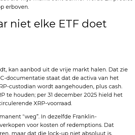
op erboven.
r niet elke ETF doet
t, kan aanbod uit de vrije markt halen. Dat zie
SEC-documentatie staat dat de activa van het
 XRP-custodian wordt aangehouden, plus cash.
RP te houden; per 31 december 2025 hield het
circulerende XRP-voorraad.
rmanent “weg”. In dezelfde Franklin-
verkopen voor kosten of redemptions. Dat
n, maar dat die lock-up niet absoluut is.