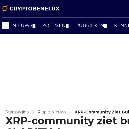
NIEUWS
KOERSEN
RUBRIEKEN
KENN
▼
▼
▼
Startpagina
Ripple Nieuws
XRP-Community Ziet Bull
XRP-community ziet bul