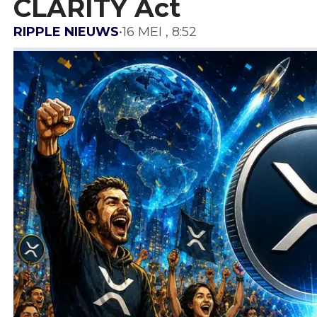
CLARITY Act
RIPPLE NIEUWS
•
16 MEI , 8:52