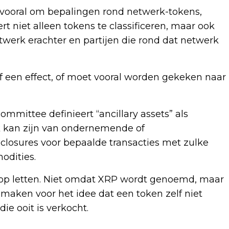
vooral om bepalingen rond netwerk-tokens,
t niet alleen tokens te classificeren, maar ook
werk erachter en partijen die rond dat netwerk
lf een effect, of moet vooral worden gekeken naar
mmittee definieert “ancillary assets” als
k kan zijn van ondernemende of
losures voor bepaalde transacties met zulke
odities.
s op letten. Niet omdat XRP wordt genoemd, maar
 maken voor het idee dat een token zelf niet
ie ooit is verkocht.