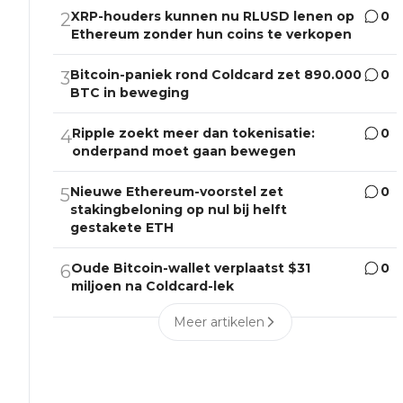
XRP-houders kunnen nu RLUSD lenen op
0
2
Ethereum zonder hun coins te verkopen
Bitcoin-paniek rond Coldcard zet 890.000
0
3
BTC in beweging
Ripple zoekt meer dan tokenisatie:
0
4
onderpand moet gaan bewegen
Nieuwe Ethereum-voorstel zet
0
5
stakingbeloning op nul bij helft
gestakete ETH
Oude Bitcoin-wallet verplaatst $31
0
6
miljoen na Coldcard-lek
Meer artikelen