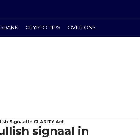
ISBANK
CRYPTO TIPS
OVER ONS
ish Signaal In CLARITY Act
lish signaal in